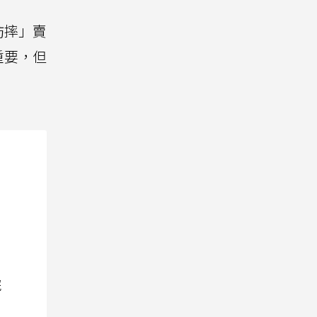
防摔」賣
重要，但
院