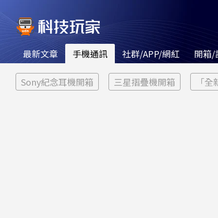
最新文章
手機通訊
社群/APP/網紅
開箱/
Sony紀念耳機開箱
三星摺疊機開箱
「全