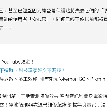
固，甚至已經堅固到讓螢幕保護貼將失去它們的「
實能給使用者「安心感」，即便已經不像以前那樣
之一。
ouTube頻道！
ws按下追蹤，科技玩家好文不漏接！
a開箱！摺痕退散、多工效能 同時爽玩Pokemon GO、Pikmin
LLEXION耳機開箱！工地實測降噪效果 空間音訊秒置身電影
雷！電池循環44次還帶維修紀錄 網揭無良賣家手法