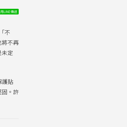
用LINE傳送
「不
也將不再
是未定
保護貼
堅固。許