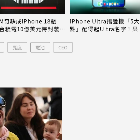
M奇缺成iPhone 18瓶
iPhone Ultra摺疊機「5
台積電10億美元待封裝晶
點」配得起Ultra名字！果
能枯等
看完更心動
亮度
電池
CEO