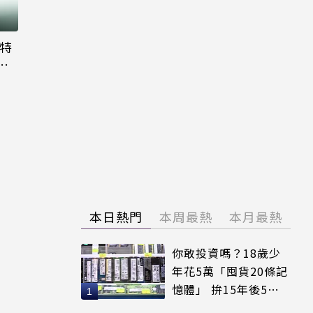
大特
粉
本日熱門
本周最熱
本月最熱
你敢投資嗎？18歲少
年花5萬「囤貨20條記
憶體」 拚15年後5倍
賣出