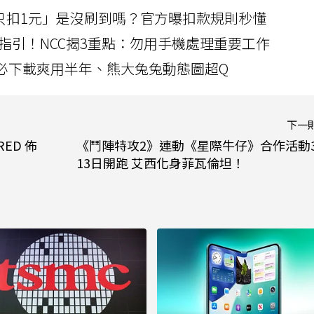
北捷「只扣1元」是沒刷到嗎？官方曝扣款規則秒懂
指引！NCC揭3重點：勿用手機處理重要工作
」字必下載爽用半年、熊大兔兔動態圖超Q
下一
ED 佈
《鬥陣特攻2》連動《星際牛仔》合作活動
13日開跑 艾西化身菲瓦倫坦！