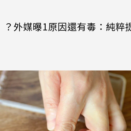
」？外媒曝1原因還有毒：純粹