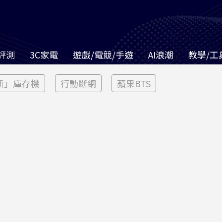
評測
3C家電
遊戲/電競/手遊
AI浪潮
教學/工
新」庫存機
行動斷網
蘋果BTS