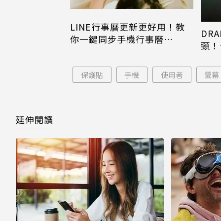
LINE行事曆更新更好用！教
DRA
你一鍵同步手機行事曆
頸！
iPhone、Android都能用
片只
保護貼
手機
使用者
螢幕
延伸閱讀