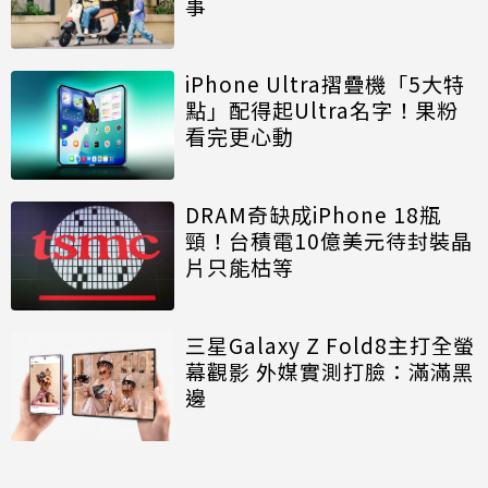
事
iPhone Ultra摺疊機「5大特
點」配得起Ultra名字！果粉
看完更心動
DRAM奇缺成iPhone 18瓶
頸！台積電10億美元待封裝晶
片只能枯等
三星Galaxy Z Fold8主打全螢
幕觀影 外媒實測打臉：滿滿黑
邊