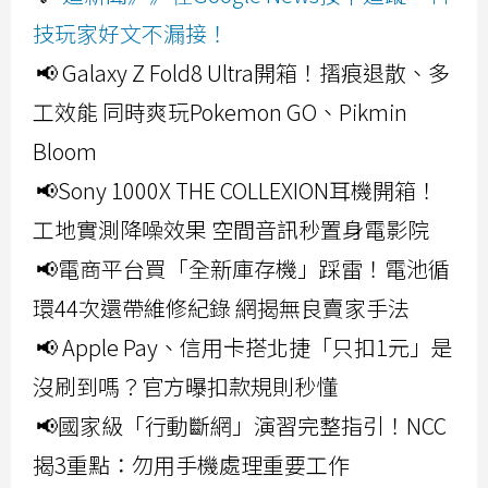
技玩家好文不漏接！
📢 Galaxy Z Fold8 Ultra開箱！摺痕退散、多
工效能 同時爽玩Pokemon GO、Pikmin
Bloom
📢Sony 1000X THE COLLEXION耳機開箱！
工地實測降噪效果 空間音訊秒置身電影院
📢電商平台買「全新庫存機」踩雷！電池循
環44次還帶維修紀錄 網揭無良賣家手法
📢 Apple Pay、信用卡搭北捷「只扣1元」是
沒刷到嗎？官方曝扣款規則秒懂
📢國家級「行動斷網」演習完整指引！NCC
揭3重點：勿用手機處理重要工作