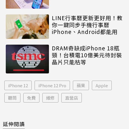
LINE行事曆更新更好用！教
你一鍵同步手機行事曆
iPhone、Android都能用
DRAM奇缺成iPhone 18瓶
頸！台積電10億美元待封裝
晶片只能枯等
iPhone 12
iPhone 12 Pro
蘋果
Apple
聽筒
免費
維修
直營店
延伸閱讀