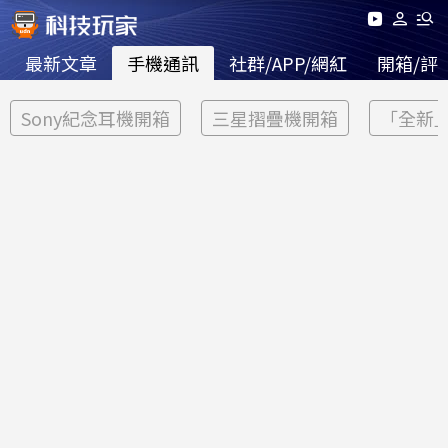
最新文章
手機通訊
社群/APP/網紅
開箱/評
Sony紀念耳機開箱
三星摺疊機開箱
「全新