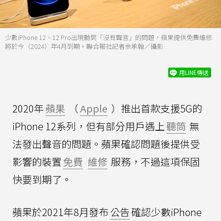
少數iPhone 12、12 Pro出現聽筒「沒有聲音」的問題，蘋果提供免費維修
將於今（2024）年4月到期。聯合報社記者余承翰／攝影
用LINE傳送
2020年
蘋果
（
Apple
）推出首款支援5G的
iPhone 12系列，但有部分用戶遇上
聽筒
無
法發出聲音的問題。蘋果確認問題後提供受
影響的裝置
免費
維修
服務，不過這項保固
快要到期了。
蘋果於2021年8月發布
公告
確認少數iPhone