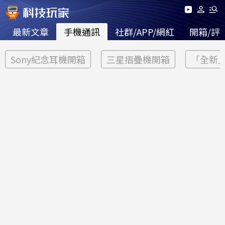
最新文章
手機通訊
社群/APP/網紅
開箱/評
Sony紀念耳機開箱
三星摺疊機開箱
「全新