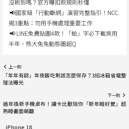
沒刷到嗎？官方曝扣款規則秒懂
📢國家級「行動斷網」演習完整指引！NCC
揭3重點：勿用手機處理重要工作
📢 LINE免費貼圖4款！「蛤」字必下載爽用
半年、熊大兔兔動態圖超Q
上一則
「年年有餘」年夜飯吃剩該怎麼保存？3招冰箱省電整
理法曝光
下一則
過年換新手機桌布！讓卡比獸陪你「新年睡好覺」超
熟睡畫面萌翻
iPhone 18