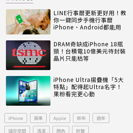
LINE行事曆更新更好用！教
你一鍵同步手機行事曆
iPhone、Android都能用
DRAM奇缺成iPhone 18瓶
頸！台積電10億美元待封裝
晶片只能枯等
iPhone Ultra摺疊機「5大
特點」配得起Ultra名字！
果粉看完更心動
iPhone
蘋果
Apple
新年
過年
儲存空間
清潔
顏色
鈴聲