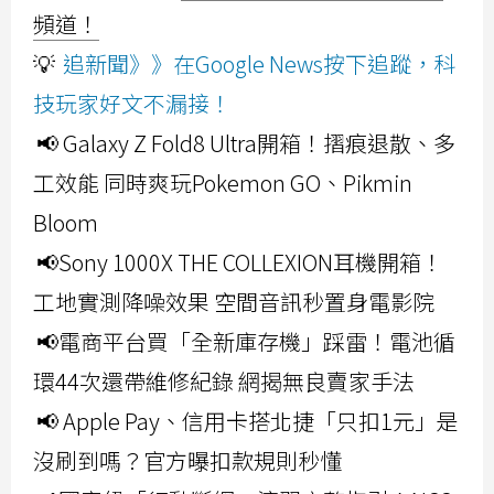
頻道！
💡
追新聞》》在Google News按下追蹤，科
技玩家好文不漏接！
📢 Galaxy Z Fold8 Ultra開箱！摺痕退散、多
工效能 同時爽玩Pokemon GO、Pikmin
Bloom
📢Sony 1000X THE COLLEXION耳機開箱！
工地實測降噪效果 空間音訊秒置身電影院
📢電商平台買「全新庫存機」踩雷！電池循
環44次還帶維修紀錄 網揭無良賣家手法
📢 Apple Pay、信用卡搭北捷「只扣1元」是
沒刷到嗎？官方曝扣款規則秒懂