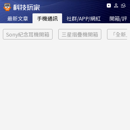
最新文章
手機通訊
社群/APP/網紅
開箱/評
Sony紀念耳機開箱
三星摺疊機開箱
「全新