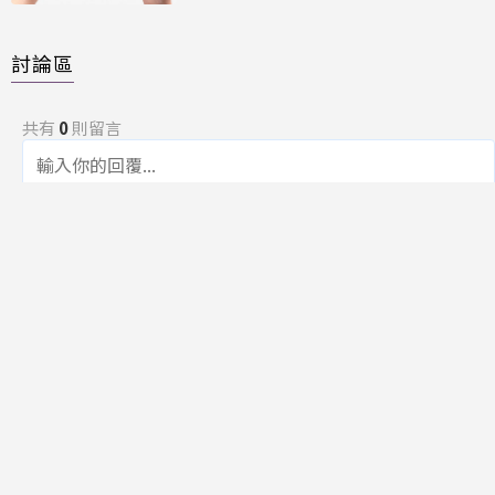
討論區
共有
0
則留言
規範
回覆
還沒有留言，成為第一個發言的人吧！