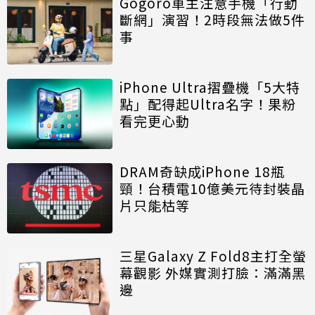
Gogoro車主注意手機「行動
斷網」演習！2時段無法做5件
事
iPhone Ultra摺疊機「5大特
點」配得起Ultra名字！果粉
看完更心動
DRAM奇缺成iPhone 18瓶
頸！台積電10億美元待封裝晶
片只能枯等
三星Galaxy Z Fold8主打全螢
幕觀影 外媒實測打臉：滿滿黑
邊