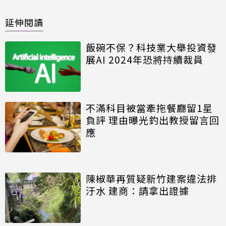
延伸閱讀
飯碗不保？科技業大舉投資發
展AI 2024年恐將持續裁員
不滿科目被當牽拖餐廳留1星
負評 理由曝光釣出教授留言回
應
陳椒華再質疑新竹建案違法排
汙水 建商：請拿出證據