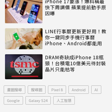
iPhone 17要漲！爆料稱最
快下周調價 蘋果提前動手原
因曝
LINE行事曆更新更好用！教
你一鍵同步手機行事曆
iPhone、Android都能用
DRAM奇缺成iPhone 18瓶
頸！台積電10億美元待封裝
晶片只能枯等
畫圈搜尋
搜尋圈
Pixel 8
Android
AI
Google
Galaxy S24
人工智慧