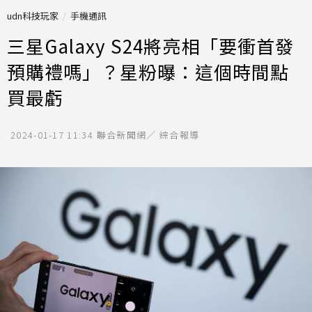
udn科技玩家
手機通訊
三星Galaxy S24將亮相「要衝首發
預購禮嗎」？星粉曝：這個時間點
買最虧
2024-01-17 11:34
聯合新聞網／ 綜合報導