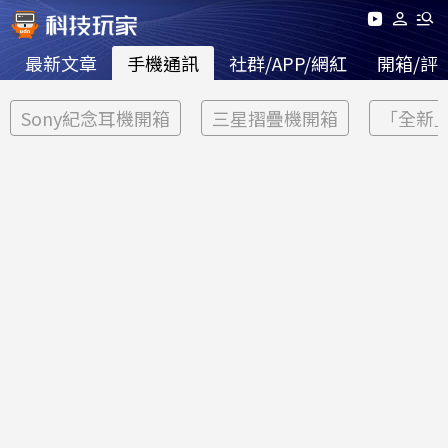
最新文章
手機通訊
社群/APP/網紅
開箱/評
Sony紀念耳機開箱
三星摺疊機開箱
「全新