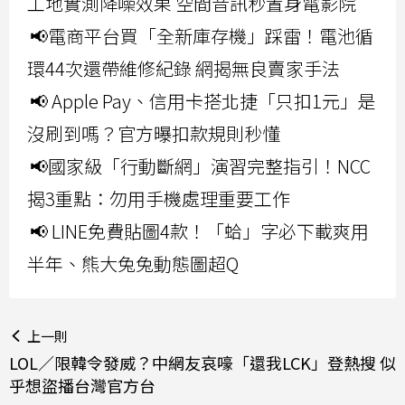
工地實測降噪效果 空間音訊秒置身電影院
📢電商平台買「全新庫存機」踩雷！電池循
環44次還帶維修紀錄 網揭無良賣家手法
📢 Apple Pay、信用卡搭北捷「只扣1元」是
沒刷到嗎？官方曝扣款規則秒懂
📢國家級「行動斷網」演習完整指引！NCC
揭3重點：勿用手機處理重要工作
📢 LINE免費貼圖4款！「蛤」字必下載爽用
半年、熊大兔兔動態圖超Q
上一則
LOL／限韓令發威？中網友哀嚎「還我LCK」登熱搜 似
乎想盜播台灣官方台