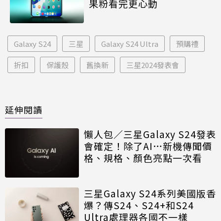
果粉看完更心動
Galaxy S24
三星
Galaxy S24 Ultra
預購禮
折扣
保護殼
舊換新
三星2024發表會
延伸閱讀
懶人包／三星Galaxy S24發表
會確定！除了AI…新機傳聞價
格、規格、顏色亮點一次看
三星Galaxy S24系列美國版香
爆？傳S24、S24+和S24
Ultra處理器各國不一樣