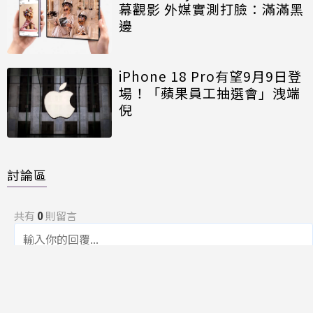
幕觀影 外媒實測打臉：滿滿黑
邊
iPhone 18 Pro有望9月9日登
場！「蘋果員工抽選會」洩端
倪
討論區
共有
0
則留言