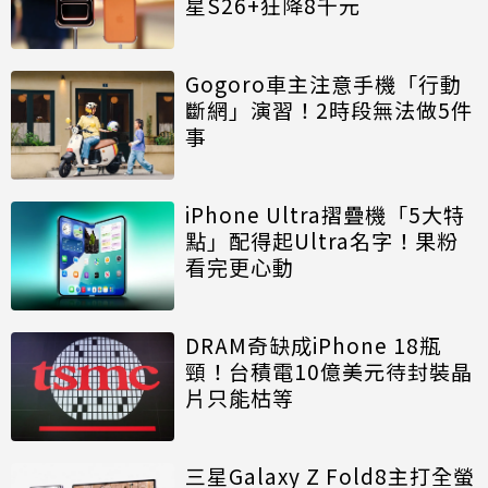
星S26+狂降8千元
Gogoro車主注意手機「行動
斷網」演習！2時段無法做5件
事
iPhone Ultra摺疊機「5大特
點」配得起Ultra名字！果粉
看完更心動
DRAM奇缺成iPhone 18瓶
頸！台積電10億美元待封裝晶
片只能枯等
三星Galaxy Z Fold8主打全螢