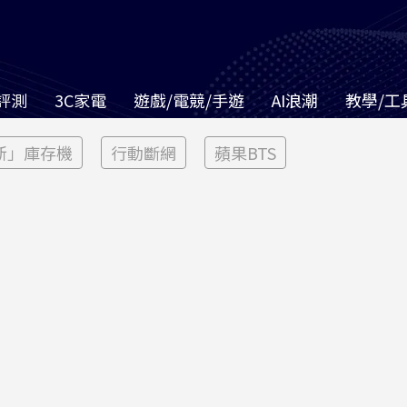
評測
3C家電
遊戲/電競/手遊
AI浪潮
教學/工
新」庫存機
行動斷網
蘋果BTS