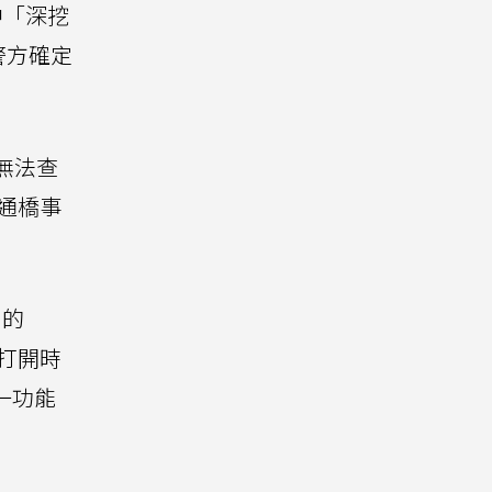
中「深挖
警方確定
無法查
四通橋事
售的
次打開時
一功能