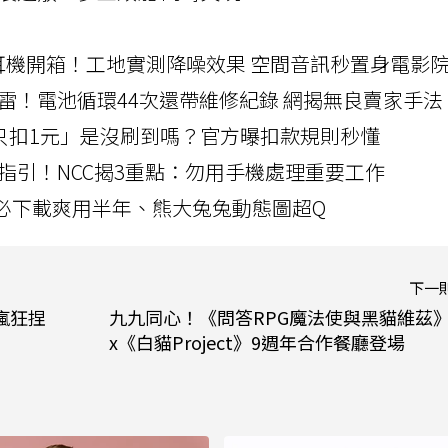
LLEXION耳機開箱！工地實測降噪效果 空間音訊秒置身電影
雷！電池循環44次還帶維修紀錄 網揭無良賣家手法
北捷「只扣1元」是沒刷到嗎？官方曝扣款規則秒懂
指引！NCC揭3重點：勿用手機處理重要工作
」字必下載爽用半年、熊大兔兔動態圖超Q
下一
瘋狂捏
九九同心！《問答RPG魔法使與黑貓維茲
x《白貓Project》9週年合作餐廳登場