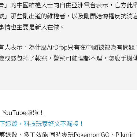
青」的中國維權人士向自由亞洲電台表示，官方此
唬」那些剛出道的維權者，以及剛開始傳播反抗消
事情也主要是新人在做。
人表示，為什麼AirDrop只有在中國被視為有問題
機或錢包掉了報案，警察可能理都不理，怎麼手機
ouTube頻道！
ws按下追蹤，科技玩家好文不漏接！
a開箱！摺痕退散、多工效能 同時爽玩Pokemon GO、Pikmin