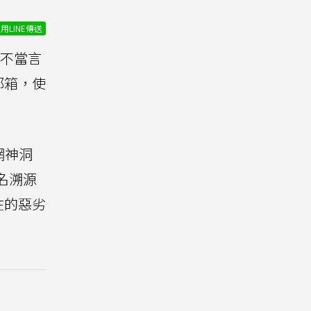
用LINE傳送
不當言
郵箱，使
網神洞
名溯源
在的惡劣