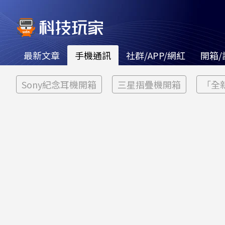
最新文章
手機通訊
社群/APP/網紅
開箱/
Sony紀念耳機開箱
三星摺疊機開箱
「全