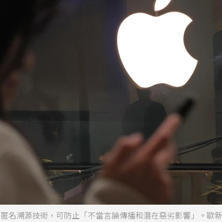
op匿名溯源技術，可防止「不當言論傳播和潛在惡劣影響」。歐