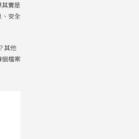
舉其實是
息、安全
？其他
傳個檔案