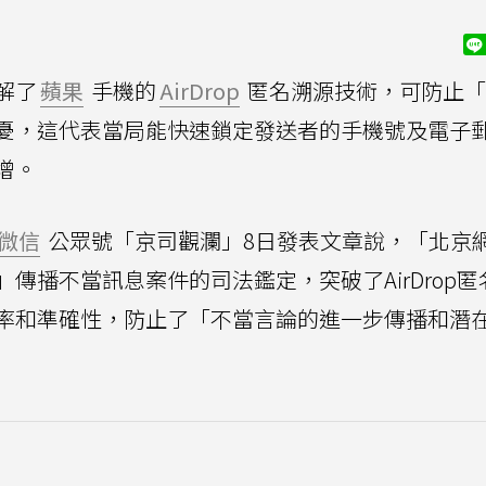
解了
蘋果
手機的
AirDrop
匿名溯源技術，可防止「
憂，這代表當局能快速鎖定發送者的手機號及電子
增。
微信
公眾號「京司觀瀾」8日發表文章說，「北京
傳播不當訊息案件的司法鑑定，突破了AirDrop匿
率和準確性，防止了「不當言論的進一步傳播和潛