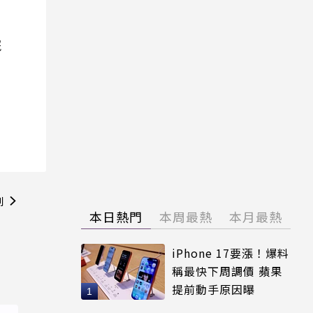
院
則
本日熱門
本周最熱
本月最熱
》
iPhone 17要漲！爆料
稱最快下周調價 蘋果
提前動手原因曝