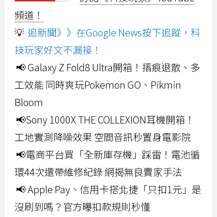
頻道！
💡
追新聞》》在Google News按下追蹤，科
技玩家好文不漏接！
📢 Galaxy Z Fold8 Ultra開箱！摺痕退散、多
工效能 同時爽玩Pokemon GO、Pikmin
Bloom
📢Sony 1000X THE COLLEXION耳機開箱！
工地實測降噪效果 空間音訊秒置身電影院
📢電商平台買「全新庫存機」踩雷！電池循
環44次還帶維修紀錄 網揭無良賣家手法
📢 Apple Pay、信用卡搭北捷「只扣1元」是
沒刷到嗎？官方曝扣款規則秒懂