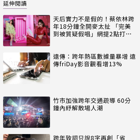
延伸閱讀
天后實力不是假的！蔡依林跨
年18分鐘全開麥太扯 「完美
到被質疑假唱」網提2點打臉
酸民
遠傳：跨年熱區數據量暴增 遠
傳friDay影音觀看增13%
竹市加強跨年交通疏導 60分
鐘內紓解散場人潮
跨年致詞只說8字再創「省