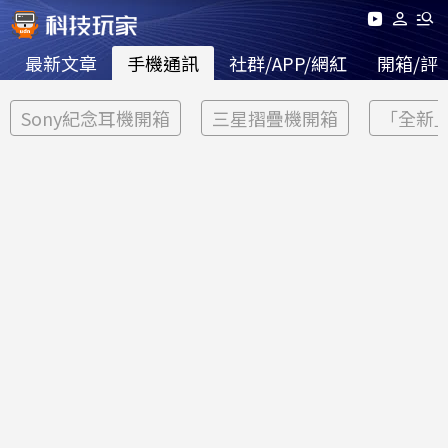
最新文章
手機通訊
社群/APP/網紅
開箱/評
Sony紀念耳機開箱
三星摺疊機開箱
「全新