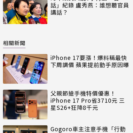
話」紀錄 盧秀燕：誰想聽官員
講話？
相關新聞
iPhone 17要漲！爆料稱最快
下周調價 蘋果提前動手原因曝
父親節搶手機特價優惠！
iPhone 17 Pro省3710元 三
星S26+狂降8千元
Gogoro車主注意手機「行動