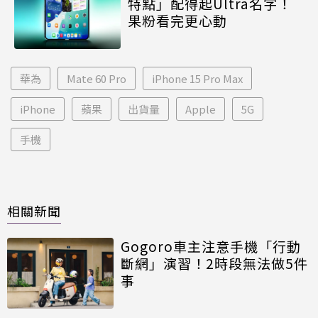
特點」配得起Ultra名字！
果粉看完更心動
華為
Mate 60 Pro
iPhone 15 Pro Max
iPhone
蘋果
出貨量
Apple
5G
手機
相關新聞
Gogoro車主注意手機「行動
斷網」演習！2時段無法做5件
事