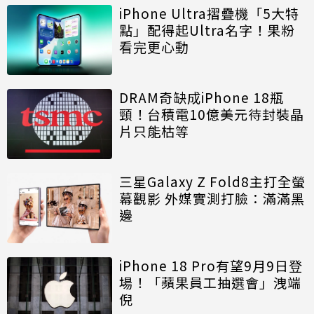
iPhone Ultra摺疊機「5大特
點」配得起Ultra名字！果粉
看完更心動
DRAM奇缺成iPhone 18瓶
頸！台積電10億美元待封裝晶
片只能枯等
三星Galaxy Z Fold8主打全螢
幕觀影 外媒實測打臉：滿滿黑
邊
iPhone 18 Pro有望9月9日登
場！「蘋果員工抽選會」洩端
倪