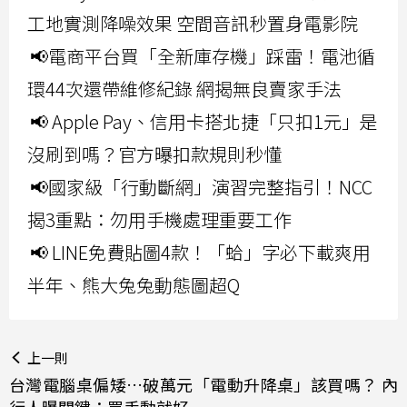
工地實測降噪效果 空間音訊秒置身電影院
📢電商平台買「全新庫存機」踩雷！電池循
環44次還帶維修紀錄 網揭無良賣家手法
📢 Apple Pay、信用卡搭北捷「只扣1元」是
沒刷到嗎？官方曝扣款規則秒懂
📢國家級「行動斷網」演習完整指引！NCC
揭3重點：勿用手機處理重要工作
📢 LINE免費貼圖4款！「蛤」字必下載爽用
半年、熊大兔兔動態圖超Q
上一則
台灣電腦桌偏矮…破萬元「電動升降桌」該買嗎？ 內
行人曝關鍵：買手動就好