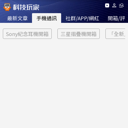
最新文章
手機通訊
社群/APP/網紅
開箱/評
Sony紀念耳機開箱
三星摺疊機開箱
「全新