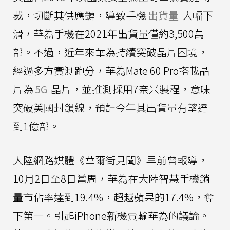
裁，切斷其供應鏈，導致手機
出貨量
大幅下
滑，華為手機在2021年出貨量僅約3,500萬
部。不過，近年來華為持續突破晶片困境，
經過多方實測跑分，華為Mate 60 Pro搭載晶
片為
5G
晶片，並推測採用7奈米製程，意味
突破美國封鎖線，預計今年其出貨量有望達
到1億部。
大陸網路媒體《華爾街見聞》早前曾報導，
10月2日至8日當周，華為在大陸智慧手機銷
量市佔率達到19.4%，超越蘋果的17.4%，奪
下第一。引起iPhone新機賣輸華為的議論。