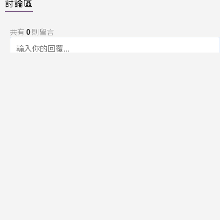
討論區
共有
0
則留言
規範
回覆
還沒有留言，成為第一個發言的人吧！