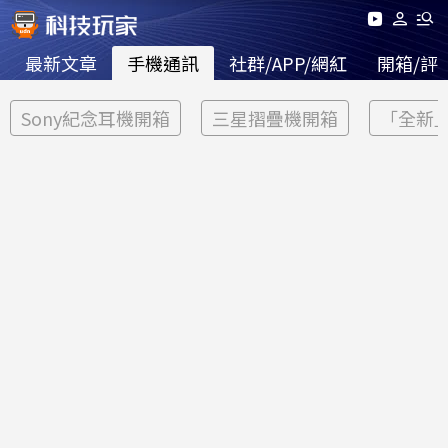
最新文章
手機通訊
社群/APP/網紅
開箱/評
Sony紀念耳機開箱
三星摺疊機開箱
「全新