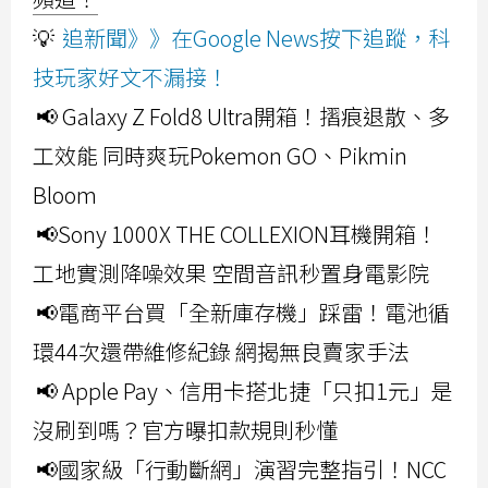
💡
追新聞》》在Google News按下追蹤，科
技玩家好文不漏接！
📢 Galaxy Z Fold8 Ultra開箱！摺痕退散、多
工效能 同時爽玩Pokemon GO、Pikmin
Bloom
📢Sony 1000X THE COLLEXION耳機開箱！
工地實測降噪效果 空間音訊秒置身電影院
📢電商平台買「全新庫存機」踩雷！電池循
環44次還帶維修紀錄 網揭無良賣家手法
📢 Apple Pay、信用卡搭北捷「只扣1元」是
沒刷到嗎？官方曝扣款規則秒懂
📢國家級「行動斷網」演習完整指引！NCC