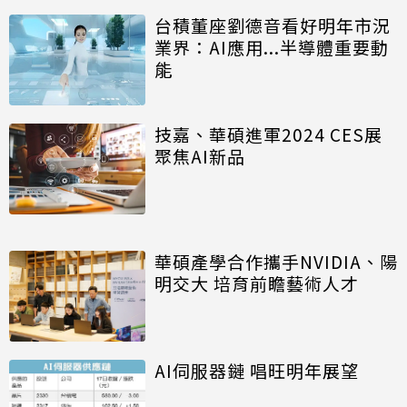
台積董座劉德音看好明年市況
業界：AI應用...半導體重要動
能
技嘉、華碩進軍2024 CES展
聚焦AI新品
華碩產學合作攜手NVIDIA、陽
明交大 培育前瞻藝術人才
AI伺服器鏈 唱旺明年展望