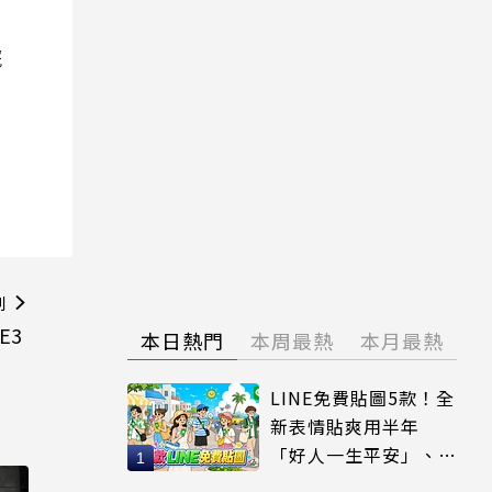
院
則
E3
本日熱門
本周最熱
本月最熱
LINE免費貼圖5款！全
新表情貼爽用半年
「好人一生平安」、
「好熱」必用