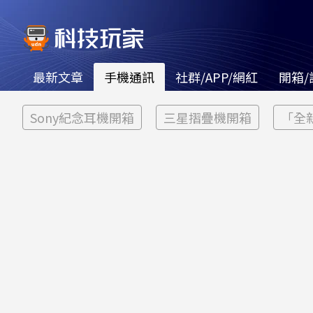
最新文章
手機通訊
社群/APP/網紅
開箱/
Sony紀念耳機開箱
三星摺疊機開箱
「全