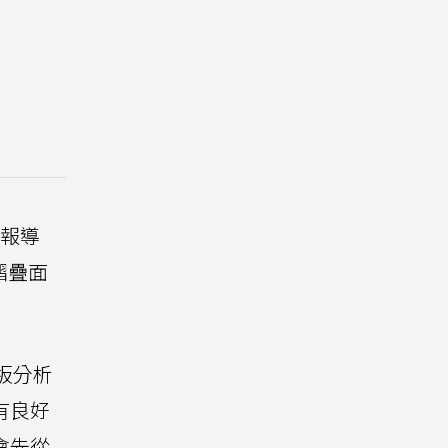
報導
摺疊面
板分析
有良好
會先從