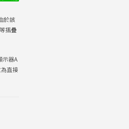
由於該
d等摺疊
顯示器A
改為直接