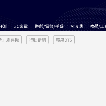
評測
3C家電
遊戲/電競/手遊
AI浪潮
教學/工
新」庫存機
行動斷網
蘋果BTS