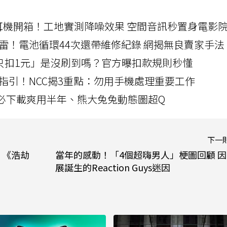
LLEXION耳機開箱！工地實測降噪效果 空間音訊秒置身電影
雷！電池循環44次還帶維修紀錄 網揭無良賣家手法
北捷「只扣1元」是沒刷到嗎？官方曝扣款規則秒懂
指引！NCC揭3重點：勿用手機處理重要工作
」字必下載爽用半年、熊大兔兔動態圖超Q
下一
：《浩劫
當年的感動！「4個超嗨男人」梗圖回顧 因
展誕生的Reaction Guys迷因