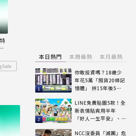
大特
粉
本日熱門
本周最熱
本月最熱
gSafe
你敢投資嗎？18歲少
年花5萬「囤貨20條記
憶體」 拚15年後5倍
賣出
LINE免費貼圖5款！全
新表情貼爽用半年
「好人一生平安」、
「好熱」必用
NCC沒委員「滅團」危