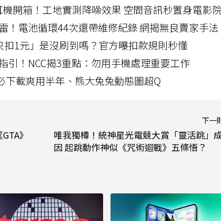
LLEXION耳機開箱！工地實測降噪效果 空間音訊秒置身電影
雷！電池循環44次還帶維修紀錄 網揭無良賣家手法
北捷「只扣1元」是沒刷到嗎？官方曝扣款規則秒懂
指引！NCC揭3重點：勿用手機處理重要工作
」字必下載爽用半年、熊大兔兔動態圖超Q
下一
GTA》
唯我獨樽！統神星光電競大賞「靈活跳」
因 起跳動作神似《咒術迴戰》五條悟？