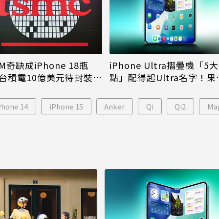
M奇缺成iPhone 18瓶
iPhone Ultra摺疊機「5
台積電10億美元待封裝晶
點」配得起Ultra名字！果
能枯等
看完更心動
Phone 14
iPhone 15
Anker
Qi
Qi2
Ma