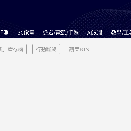
評測
3C家電
遊戲/電競/手遊
AI浪潮
教學/工
新」庫存機
行動斷網
蘋果BTS