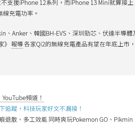
iPhone 12系列，而iPhone 13 Mini就算接上
的無線充電功率。
kin、Anker、韓國BH-EVS、深圳勁芯、伏達半導
家》
報導
各家Qi2的無線充電產品有望在年底上市
ouTube頻道！
ws按下追蹤，科技玩家好文不漏接！
a開箱！摺痕退散、多工效能 同時爽玩Pokemon GO、Pikmin