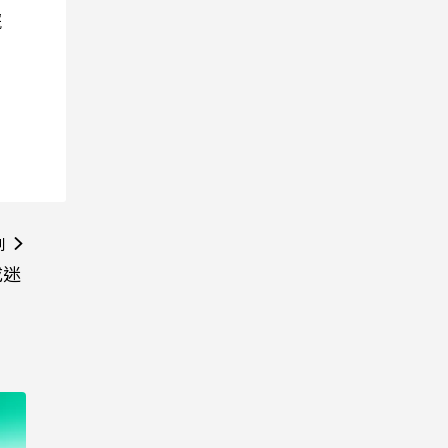
院
則
成迷