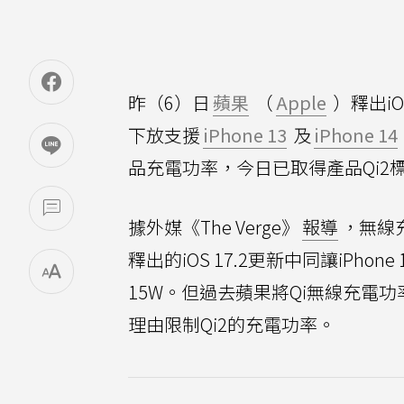
昨（6）日
蘋果
（
Apple
）釋出iO
下放支援
iPhone 13
及
iPhone 14
品充電功率，今日已取得產品Qi2
據外媒《The Verge》
報導
，無線
釋出的iOS 17.2更新中同讓iPho
15W。但過去蘋果將Qi無線充電
理由限制Qi2的充電功率。