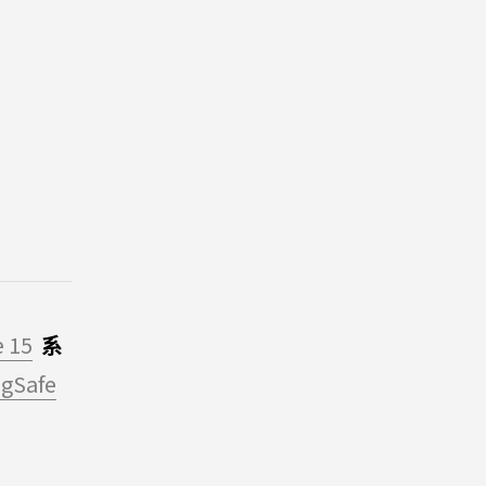
 15
系
gSafe