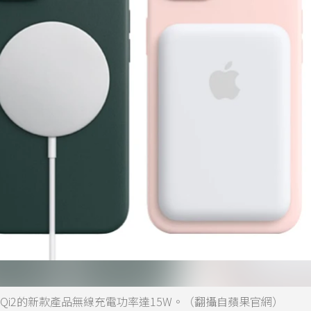
系列使用Qi2的新款產品無線充電功率達15W。（翻攝自蘋果官網）