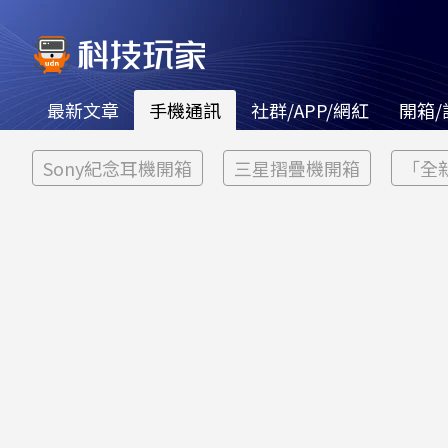
最新文章
手機通訊
社群/APP/網紅
開箱/
Sony紀念耳機開箱
三星摺疊機開箱
「全