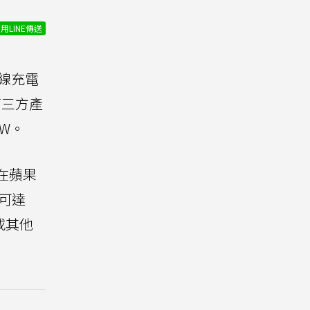
用LINE傳送
線充電
第三方產
W。
在蘋果
高可達
或其他