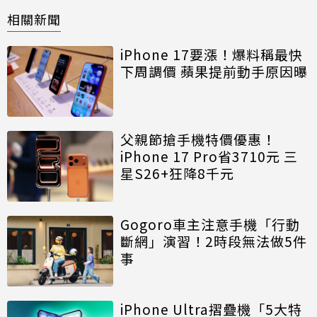
相關新聞
iPhone 17要漲！爆料稱最快
下周調價 蘋果提前動手原因曝
父親節搶手機特價優惠！
iPhone 17 Pro省3710元 三
星S26+狂降8千元
Gogoro車主注意手機「行動
斷網」演習！2時段無法做5件
事
iPhone Ultra摺疊機「5大特