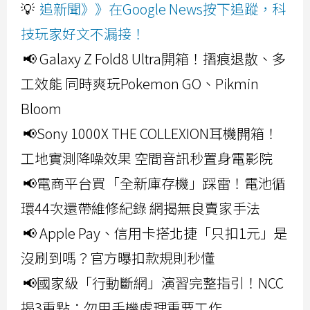
💡
追新聞》》在Google News按下追蹤，科
技玩家好文不漏接！
📢 Galaxy Z Fold8 Ultra開箱！摺痕退散、多
工效能 同時爽玩Pokemon GO、Pikmin
Bloom
📢Sony 1000X THE COLLEXION耳機開箱！
工地實測降噪效果 空間音訊秒置身電影院
📢電商平台買「全新庫存機」踩雷！電池循
環44次還帶維修紀錄 網揭無良賣家手法
📢 Apple Pay、信用卡搭北捷「只扣1元」是
沒刷到嗎？官方曝扣款規則秒懂
📢國家級「行動斷網」演習完整指引！NCC
揭3重點：勿用手機處理重要工作