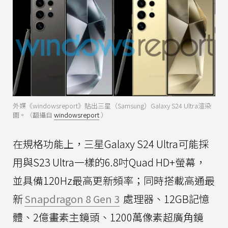
外媒《windowsreport》貼出三星（Samsung）Galaxy S24 Ultra渲染
圖。（翻攝自
windowsreport
）
在規格功能上，三星Galaxy S24 Ultra可能採
用與S23 Ultra一樣的6.8吋Quad HD+螢幕，
並具備120Hz最高更新頻率；同時搭載高通最
新
Snapdragon 8 Gen 3
處理器、12GB記憶
體、2億畫素主鏡頭、1200萬像素超廣角鏡