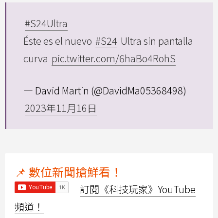
#S24Ultra
Éste es el nuevo
#S24
Ultra sin pantalla
curva
pic.twitter.com/6haBo4RohS
— David Martin (@DavidMa05368498)
2023年11月16日
📌 數位新聞搶鮮看！
訂閱《科技玩家》YouTube
頻道！