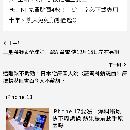
📢 LINE免費貼圖4款！「蛤」字必下載爽用
半年、熊大兔兔動態圖超Q
上一則
三星將發表全球第一款AI筆電 傳12月15日左右亮相
下一則
這酪梨不對勁！日本宅舞團大跳〈蘿莉神鎮魂曲〉舞
技精湛但畫面令人不蘇胡？
iPhone 18
iPhone 17要漲！爆料稱最
快下周調價 蘋果提前動手原
因曝