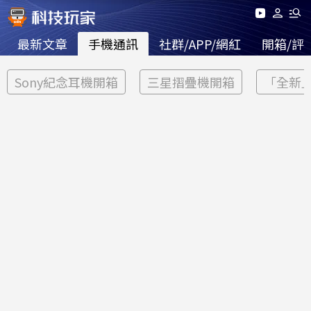
最新文章
手機通訊
社群/APP/網紅
開箱/評
Sony紀念耳機開箱
三星摺疊機開箱
「全新