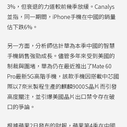
3%，但衰退的力道較前幾季放緩。Canalys
並指，同一期間，iPhone手機在中國的銷量
估下跌6%。
另一方面，分析師估計華為本季中國的智慧
手機銷售強勁成長。儘管多年來受到美國的
制裁與圍堵，華為仍在最近推出了Mate 60
Pro最新5G高階手機，該款手機因搭載中芯國
際以7奈米製程生產的麒麟9000S晶片而引發
高度關注，並引爆美國晶片出口禁令存在破
口的爭論。
根據蘋果2日發布的財報，蘋果第4季在中國