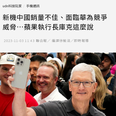
udn科技玩家
手機通訊
新機中國銷量不佳、面臨華為競爭
威脅…蘋果執行長庫克這麼說
2023-11-03 11:43
聯合報／ 編譯徐榆涵／即時報導