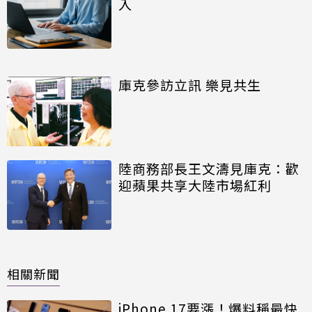
入
庫克參訪立訊 樂見共生
陸商務部長王文濤見庫克：歡
迎蘋果共享大陸市場紅利
相關新聞
iPhone 17要漲！爆料稱最快