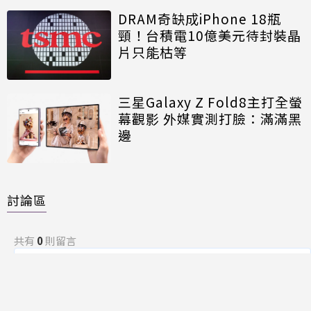
DRAM奇缺成iPhone 18瓶
頸！台積電10億美元待封裝晶
片只能枯等
三星Galaxy Z Fold8主打全螢
幕觀影 外媒實測打臉：滿滿黑
邊
討論區
共有
0
則留言