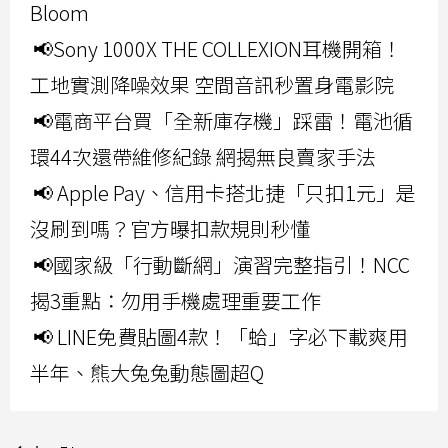
Bloom
📢Sony 1000X THE COLLEXION耳機開箱！
工地實測降噪效果 空間音訊秒置身電影院
📢電商平台買「全新庫存機」踩雷！電池循
環44次還帶維修紀錄 網揭無良賣家手法
📢 Apple Pay、信用卡搭北捷「只扣1元」是
沒刷到嗎？官方曝扣款規則秒懂
📢國家級「行動斷網」演習完整指引！NCC
揭3重點：勿用手機處理重要工作
📢 LINE免費貼圖4款！「蛤」字必下載爽用
半年、熊大兔兔動態圖超Q