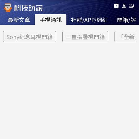
最新文章
手機通訊
社群/APP/網紅
開箱/評
Sony紀念耳機開箱
三星摺疊機開箱
「全新