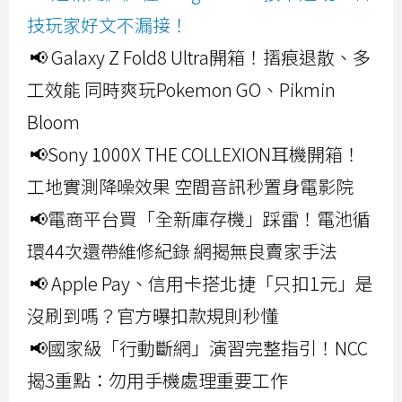
技玩家好文不漏接！
📢 Galaxy Z Fold8 Ultra開箱！摺痕退散、多
工效能 同時爽玩Pokemon GO、Pikmin
Bloom
📢Sony 1000X THE COLLEXION耳機開箱！
工地實測降噪效果 空間音訊秒置身電影院
📢電商平台買「全新庫存機」踩雷！電池循
環44次還帶維修紀錄 網揭無良賣家手法
📢 Apple Pay、信用卡搭北捷「只扣1元」是
沒刷到嗎？官方曝扣款規則秒懂
📢國家級「行動斷網」演習完整指引！NCC
揭3重點：勿用手機處理重要工作