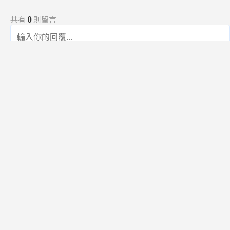
共有
0
則留言
規範
回覆
還沒有留言，成為第一個發言的人吧！