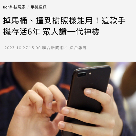
udn科技玩家
手機通訊
掉馬桶、撞到樹照樣能用！這款手
機存活6年 眾人讚一代神機
2023-10-27 15:00
聯合新聞網／ 綜合報導