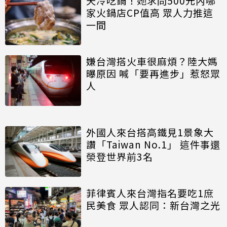
天冷吃鍋！她求問500元內哪
家火鍋店CP值高 眾人力推這
一間
嫌台灣搭火車很麻煩？陸大媽
曝原因 喊「要再進步」惹怒眾
人
外國人來台搭高鐵見1景象大
讚「Taiwan No.1」 這件事還
榮登世界前3名
菲律賓人來台灣指名要吃1庶
民美食 眾人認同：新台灣之光