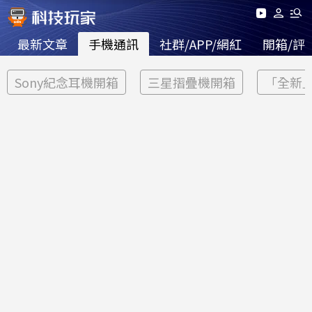
最新文章
手機通訊
社群/APP/網紅
開箱/評
Sony紀念耳機開箱
三星摺疊機開箱
「全新