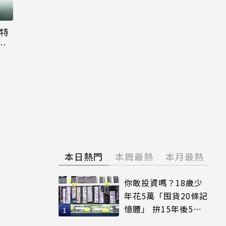
大特
粉
本日熱門
本周最熱
本月最熱
你敢投資嗎？18歲少
年花5萬「囤貨20條記
憶體」 拚15年後5倍
賣出