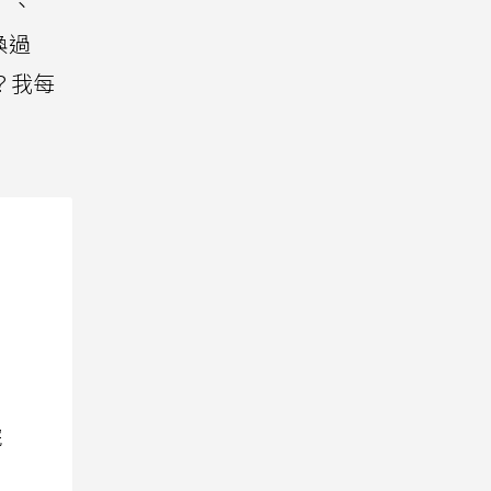
」、
換過
？我每
院