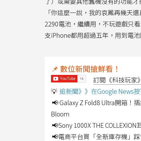
了）或需要其他舊機沒有的功能才換
「你這麼一說，我的哀鳳再幾天還
2290電池，繼續用，不玩遊戲
支iPhone都用超過五年，用到電
📌 數位新聞搶鮮看！
訂閱《科技玩家》Y
💡
追新聞》》在Google Ne
📢 Galaxy Z Fold8 Ultr
Bloom
📢Sony 1000X THE CO
📢電商平台買「全新庫存機」踩