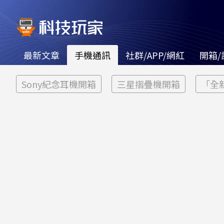
最新文章
手機通訊
社群/APP/網紅
開箱/
Sony紀念耳機開箱
三星摺疊機開箱
「全