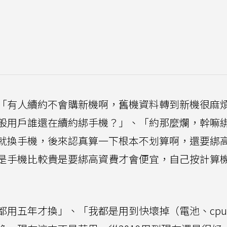
「有人續約不會購新機啊，舊機資料轉到新機很麻
般用戶誰還在續約綁手機？」、「約那麼爛，幹嘛
就換手機，後來認真算一下根本不划算啊，還要綁
是手機比較貴是要綁高資費才會便宜，自己按計算
都用五年才換」、「我都是用到快壞掉（電池、cp