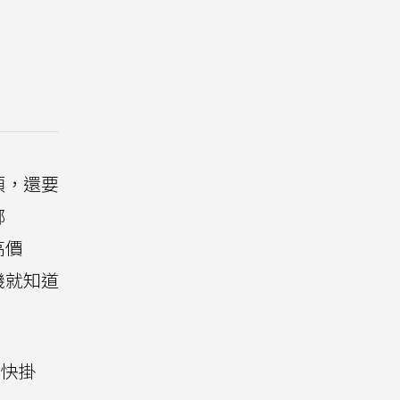
煩，還要
綁
高價
機就知道
u快掛