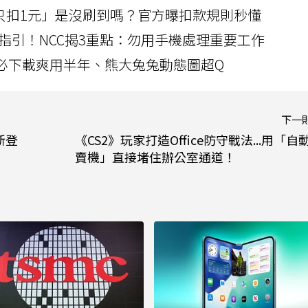
北捷「只扣1元」是沒刷到嗎？官方曝扣款規則秒懂
指引！NCC揭3重點：勿用手機處理重要工作
」字必下載爽用半年、熊大兔兔動態圖超Q
下一
」新登
《CS2》玩家打造Office防守戰法...用「自
賣機」直接堵住辦公室通道！