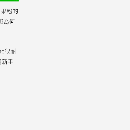
少果粉的
那為何
ne很耐
用新手