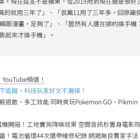
。現在這支不是蘋果，從2019用到現在還是很好
真的就用三年了」、「哀鳳11用了三年多，回原廠
只看賴跟漫畫，足夠了」、「居然有人還在綁約換手機
池膨起來才換手機」。
ouTube頻道！
ws按下追蹤，科技玩家好文不漏接！
a開箱！摺痕退散、多工效能 同時爽玩Pokemon GO、Pikmin
LLEXION耳機開箱！工地實測降噪效果 空間音訊秒置身電影
雷！電池循環44次還帶維修紀錄 網揭無良賣家手法