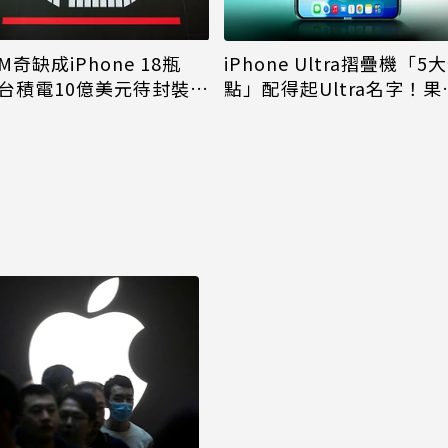
M奇缺成iPhone 18瓶
iPhone Ultra摺疊機「5
台積電10億美元待封裝晶
點」配得起Ultra名字！果
能枯等
看完更心動