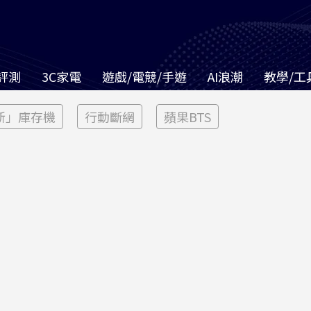
評測
3C家電
遊戲/電競/手遊
AI浪潮
教學/工
新」庫存機
行動斷網
蘋果BTS