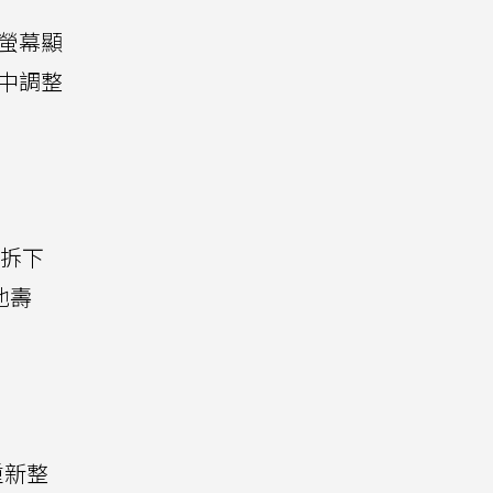
螢幕顯
中調整
拆下
池壽
重新整