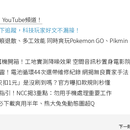
ouTube頻道！
ws按下追蹤，科技玩家好文不漏接！
a開箱！摺痕退散、多工效能 同時爽玩Pokemon GO、Pikmin
LLEXION耳機開箱！工地實測降噪效果 空間音訊秒置身電影
雷！電池循環44次還帶維修紀錄 網揭無良賣家手法
北捷「只扣1元」是沒刷到嗎？官方曝扣款規則秒懂
指引！NCC揭3重點：勿用手機處理重要工作
」字必下載爽用半年、熊大兔兔動態圖超Q
下一