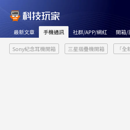
最新文章
手機通訊
社群/APP/網紅
開箱/
Sony紀念耳機開箱
三星摺疊機開箱
「全