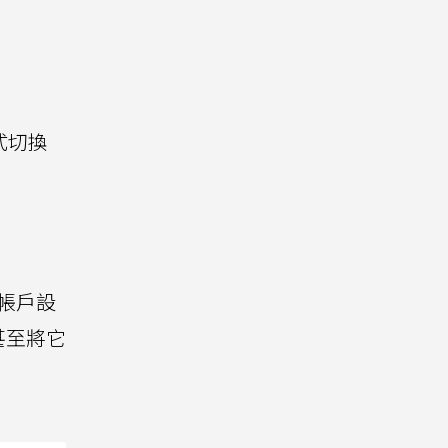
式切換
要帳戶設
甚至將它