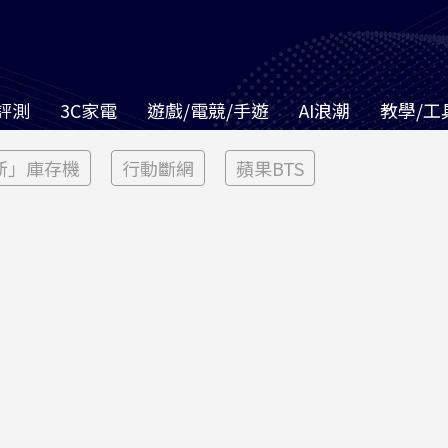
評測
3C家電
遊戲/電競/手遊
AI浪潮
教學/工
新」庫存機
行動斷網
蘋果BTS