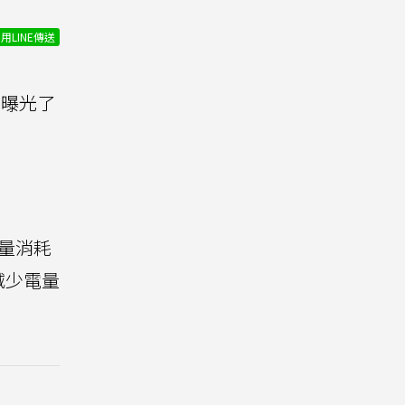
用LINE傳送
」曝光了
量消耗
減少電量