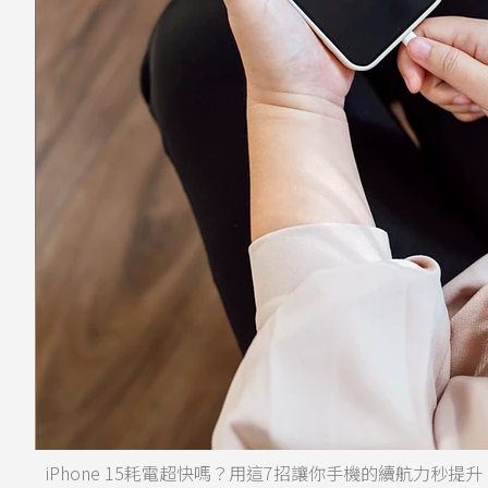
iPhone 15耗電超快嗎？用這7招讓你手機的續航力秒提升。圖