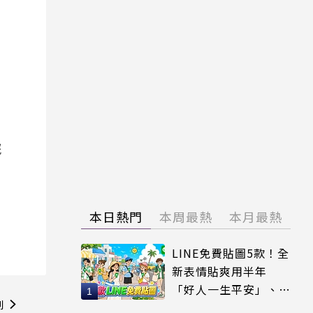
院
本日熱門
本周最熱
本月最熱
LINE免費貼圖5款！全
新表情貼爽用半年
「好人一生平安」、
則
「好熱」必用