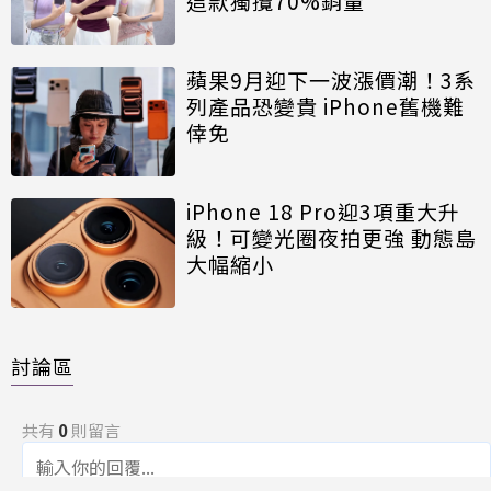
這款獨攬70%銷量
蘋果9月迎下一波漲價潮！3系
列產品恐變貴 iPhone舊機難
倖免
iPhone 18 Pro迎3項重大升
級！可變光圈夜拍更強 動態島
大幅縮小
討論區
共有
0
則留言