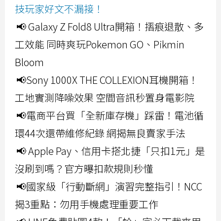
技玩家好文不漏接！
📢 Galaxy Z Fold8 Ultra開箱！摺痕退散、多
工效能 同時爽玩Pokemon GO、Pikmin
Bloom
📢Sony 1000X THE COLLEXION耳機開箱！
工地實測降噪效果 空間音訊秒置身電影院
📢電商平台買「全新庫存機」踩雷！電池循
環44次還帶維修紀錄 網揭無良賣家手法
📢 Apple Pay、信用卡搭北捷「只扣1元」是
沒刷到嗎？官方曝扣款規則秒懂
📢國家級「行動斷網」演習完整指引！NCC
揭3重點：勿用手機處理重要工作