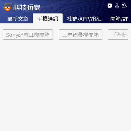
最新文章
手機通訊
社群/APP/網紅
開箱/評
Sony紀念耳機開箱
三星摺疊機開箱
「全新