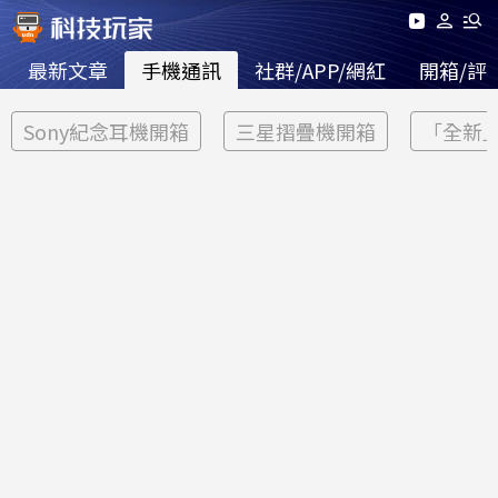
最新文章
手機通訊
社群/APP/網紅
開箱/評
Sony紀念耳機開箱
三星摺疊機開箱
「全新