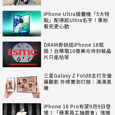
iPhone Ultra摺疊機「5大特
點」配得起Ultra名字！果粉
看完更心動
DRAM奇缺成iPhone 18瓶
頸！台積電10億美元待封裝晶
片只能枯等
三星Galaxy Z Fold8主打全螢
幕觀影 外媒實測打臉：滿滿黑
邊
iPhone 18 Pro有望9月9日登
場！「蘋果員工抽選會」洩端