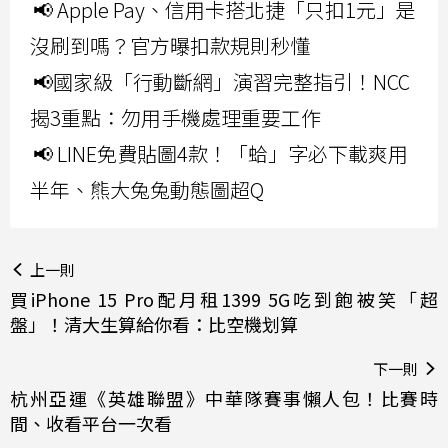
📢 Apple Pay、信用卡搭北捷「只扣1元」是
沒刷到嗎？官方曝扣款規則秒懂
📢國家級「行動斷網」演習完整指引！NCC
揭3重點：勿用手機處理重要工作
📢 LINE免費貼圖4款！「蛤」字必下載爽用
半年、熊大兔兔動態圖超Q
上一則
買iPhone 15 Pro配月租1399 5G吃到飽被笑「超
盤」！清大生算給你看：比空機划算
下一則
杭州亞運《英雄聯盟》中華隊賽事懶人包！比賽時
間、收看平台一次看