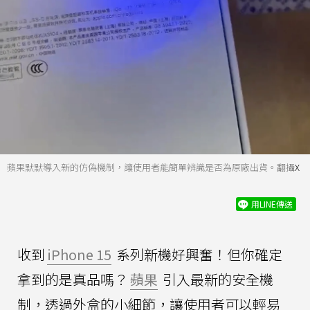
蘋果默默導入新的仿偽機制，讓使用者能簡單辨識是否為原廠出貨。翻攝
X
用LINE傳送
收到
iPhone 15
系列新機好興奮！但你確定
拿到的是真品嗎？
蘋果
引入最新的安全機
制，透過外盒的小細節，讓使用者可以輕易