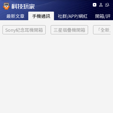
最新文章
手機通訊
社群/APP/網紅
開箱/評
Sony紀念耳機開箱
三星摺疊機開箱
「全新