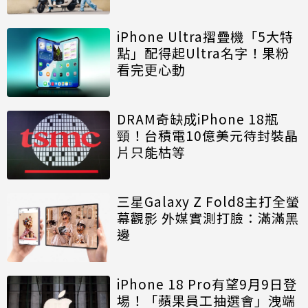
iPhone Ultra摺疊機「5大特
點」配得起Ultra名字！果粉
看完更心動
DRAM奇缺成iPhone 18瓶
頸！台積電10億美元待封裝晶
片只能枯等
三星Galaxy Z Fold8主打全螢
幕觀影 外媒實測打臉：滿滿黑
邊
iPhone 18 Pro有望9月9日登
場！「蘋果員工抽選會」洩端