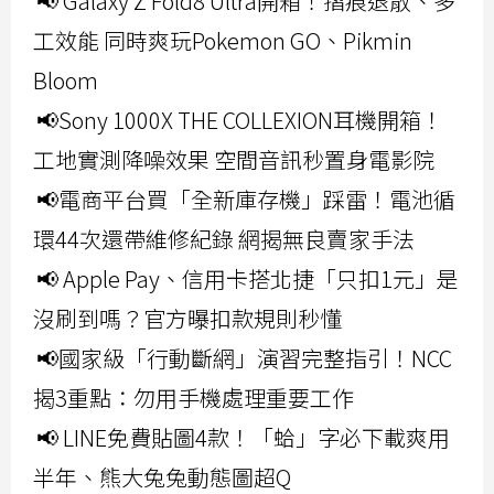
📢 Galaxy Z Fold8 Ultra開箱！摺痕退散、多
工效能 同時爽玩Pokemon GO、Pikmin
Bloom
📢Sony 1000X THE COLLEXION耳機開箱！
工地實測降噪效果 空間音訊秒置身電影院
📢電商平台買「全新庫存機」踩雷！電池循
環44次還帶維修紀錄 網揭無良賣家手法
📢 Apple Pay、信用卡搭北捷「只扣1元」是
沒刷到嗎？官方曝扣款規則秒懂
📢國家級「行動斷網」演習完整指引！NCC
揭3重點：勿用手機處理重要工作
📢 LINE免費貼圖4款！「蛤」字必下載爽用
半年、熊大兔兔動態圖超Q