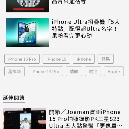
晶片只能枯等
iPhone Ultra摺疊機「5大
特點」配得起Ultra名字！
果粉看完更心動
iPhone 15 Pro
iPhone 15
iPhone
蘋果
舊換新
iPhone 14 Pro
續航
電池
Apple
延伸閱讀
開箱／Joeman實測iPhone
15 Pro拍照錄影PK三星S23
Ultra 五大點驚豔「更像單