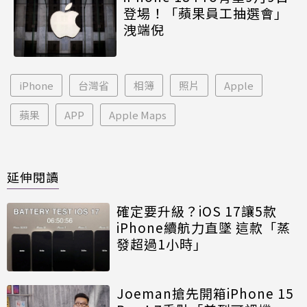
登場！「蘋果員工抽選會」
洩端倪
iPhone
台灣省
相簿
照片
Apple
蘋果
APP
Apple Maps
延伸閱讀
確定要升級？iOS 17讓5款
iPhone續航力直墜 這款「蒸
發超過1小時」
Joeman搶先開箱iPhone 15