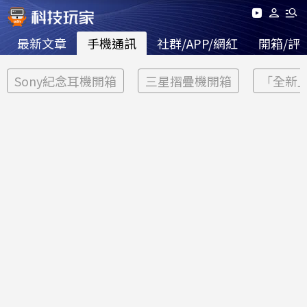
最新文章
手機通訊
社群/APP/網紅
開箱/評
Sony紀念耳機開箱
三星摺疊機開箱
「全新