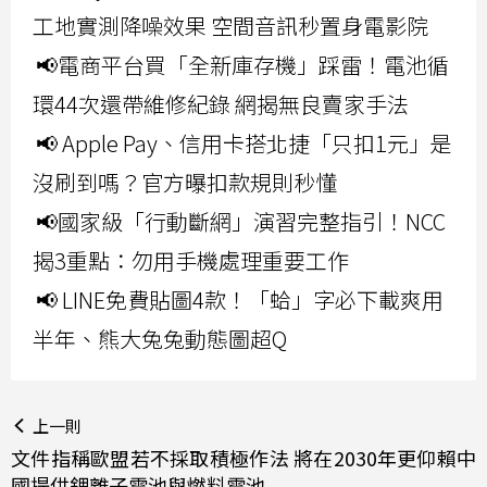
工地實測降噪效果 空間音訊秒置身電影院
📢電商平台買「全新庫存機」踩雷！電池循
環44次還帶維修紀錄 網揭無良賣家手法
📢 Apple Pay、信用卡搭北捷「只扣1元」是
沒刷到嗎？官方曝扣款規則秒懂
📢國家級「行動斷網」演習完整指引！NCC
揭3重點：勿用手機處理重要工作
📢 LINE免費貼圖4款！「蛤」字必下載爽用
半年、熊大兔兔動態圖超Q
上一則
文件指稱歐盟若不採取積極作法 將在2030年更仰賴中
國提供鋰離子電池與燃料電池