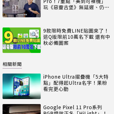
Pro！7重點「美到可裸機」
玩《惡靈古堡》無延遲、仍留
1遺憾
9款限時免費LINE貼圖來了！
這Q版限前10萬名下載 還有中
秋必備圖案
相關新聞
iPhone Ultra摺疊機「5大特
點」配得起Ultra名字！果粉
看完更心動
Google Pixel 11 Pro系列
RGB燈效正名「HiLight」！