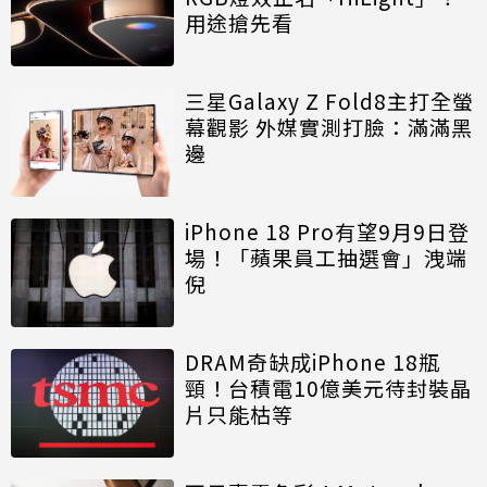
用途搶先看
三星Galaxy Z Fold8主打全螢
幕觀影 外媒實測打臉：滿滿黑
邊
iPhone 18 Pro有望9月9日登
場！「蘋果員工抽選會」洩端
倪
DRAM奇缺成iPhone 18瓶
頸！台積電10億美元待封裝晶
片只能枯等