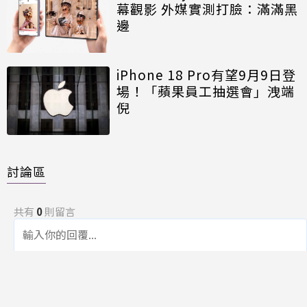
幕觀影 外媒實測打臉：滿滿黑
邊
iPhone 18 Pro有望9月9日登
場！「蘋果員工抽選會」洩端
倪
討論區
共有
0
則留言