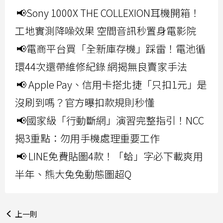
📢Sony 1000X THE COLLEXION耳機開箱！
工地實測降噪效果 空間音訊秒置身電影院
📢電商平台買「全新庫存機」踩雷！電池循
環44次還帶維修紀錄 網揭無良賣家手法
📢 Apple Pay、信用卡搭北捷「只扣1元」是
沒刷到嗎？官方曝扣款規則秒懂
📢國家級「行動斷網」演習完整指引！NCC
揭3重點：勿用手機處理重要工作
📢 LINE免費貼圖4款！「蛤」字必下載爽用
半年、熊大兔兔動態圖超Q
上一則