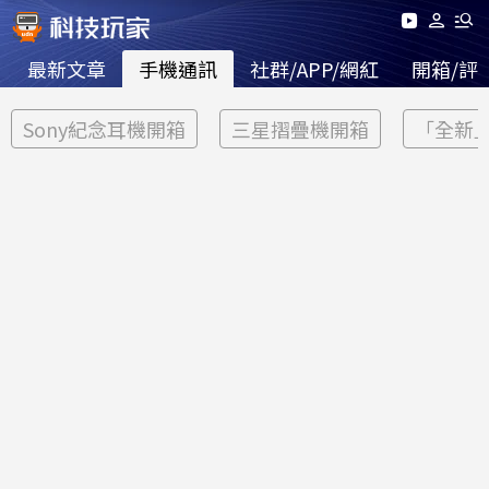
最新文章
手機通訊
社群/APP/網紅
開箱/評
Sony紀念耳機開箱
三星摺疊機開箱
「全新