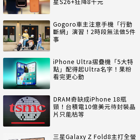
星S26+狂降8千元
Gogoro車主注意手機「行動
斷網」演習！2時段無法做5件
事
iPhone Ultra摺疊機「5大特
點」配得起Ultra名字！果粉
看完更心動
DRAM奇缺成iPhone 18瓶
頸！台積電10億美元待封裝晶
片只能枯等
三星Galaxy Z Fold8主打全螢