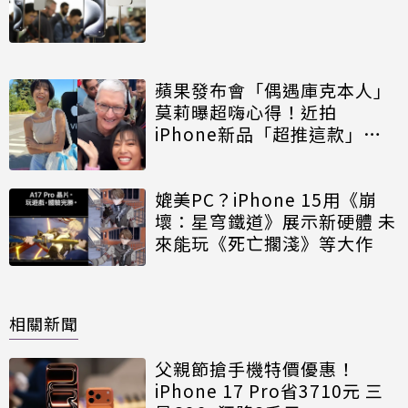
蘋果發布會「偶遇庫克本人」
莫莉曝超嗨心得！近拍
iPhone新品「超推這款」最
美又時髦
媲美PC？iPhone 15用《崩
壞：星穹鐵道》展示新硬體 未
來能玩《死亡擱淺》等大作
相關新聞
父親節搶手機特價優惠！
iPhone 17 Pro省3710元 三