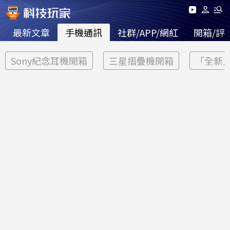
最新文章
手機通訊
社群/APP/網紅
開箱/評
Sony紀念耳機開箱
三星摺疊機開箱
「全新