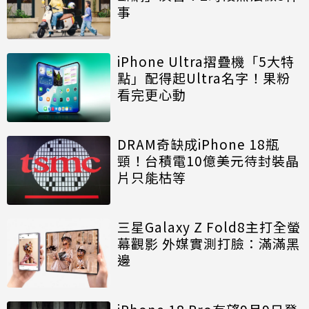
事
iPhone Ultra摺疊機「5大特
點」配得起Ultra名字！果粉
看完更心動
DRAM奇缺成iPhone 18瓶
頸！台積電10億美元待封裝晶
片只能枯等
三星Galaxy Z Fold8主打全螢
幕觀影 外媒實測打臉：滿滿黑
邊