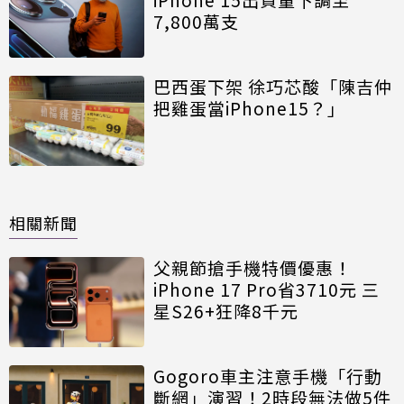
7,800萬支
巴西蛋下架 徐巧芯酸「陳吉仲
把雞蛋當iPhone15？」
相關新聞
父親節搶手機特價優惠！
iPhone 17 Pro省3710元 三
星S26+狂降8千元
Gogoro車主注意手機「行動
斷網」演習！2時段無法做5件