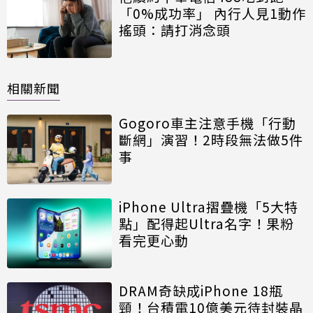
「0%成功率」 內行人見1動作
搖頭：請打消念頭
相關新聞
Gogoro車主注意手機「行動
斷網」演習！2時段無法做5件
事
iPhone Ultra摺疊機「5大特
點」配得起Ultra名字！果粉
看完更心動
DRAM奇缺成iPhone 18瓶
頸！台積電10億美元待封裝晶