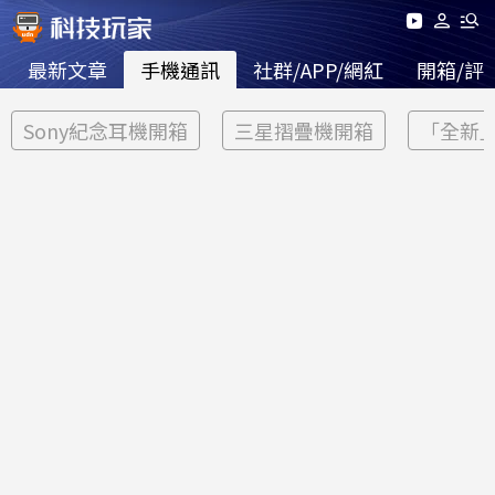
最新文章
手機通訊
社群/APP/網紅
開箱/評
Sony紀念耳機開箱
三星摺疊機開箱
「全新