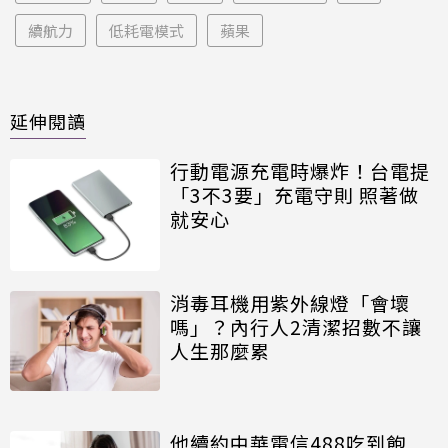
續航力
低耗電模式
蘋果
延伸閱讀
行動電源充電時爆炸！台電提
「3不3要」充電守則 照著做
就安心
消毒耳機用紫外線燈「會壞
嗎」？內行人2清潔招數不讓
人生那麼累
他續約中華電信488吃到飽