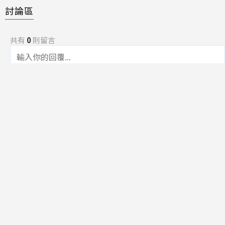
討論區
共有
0
則留言
規範
回覆
還沒有留言，成為第一個發言的人吧！