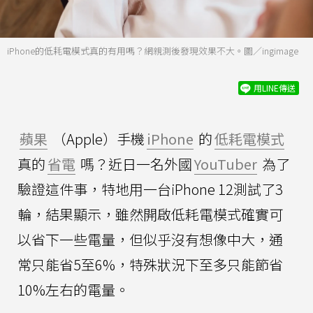
iPhone的低耗電模式真的有用嗎？網親測後發現效果不大。圖／ingimage
用LINE傳送
蘋果
（Apple）手機
iPhone
的
低耗電模式
真的
省電
嗎？近日一名外國
YouTuber
為了
驗證這件事，特地用一台iPhone 12測試了3
輪，結果顯示，雖然開啟低耗電模式確實可
以省下一些電量，但似乎沒有想像中大，通
常只能省5至6%，特殊狀況下至多只能節省
10%左右的電量。