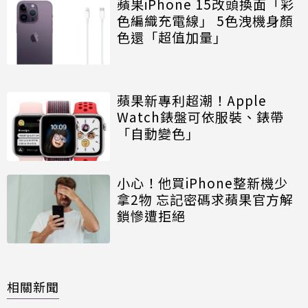
蘋果iPhone 15改頭換面「彩
色編織充電線」 5色洩機身顏
色還「超值加量」
蘋果新專利超潮！Apple
Watch錶盤可依服裝、錶帶
「自動變色」
小心！他買iPhone整新機少
拿2物 忘記密碼求蘋果官方解
鎖慘遭拒絕
相關新聞