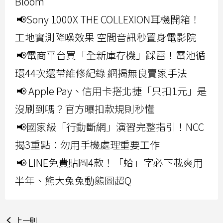
Bloom
📢Sony 1000X THE COLLEXION耳機開箱！
工地實測降噪效果 空間音訊秒置身電影院
📢電商平台買「全新庫存機」踩雷！電池循
環44次還帶維修紀錄 網揭無良賣家手法
📢 Apple Pay、信用卡搭北捷「只扣1元」是
沒刷到嗎？官方曝扣款規則秒懂
📢國家級「行動斷網」演習完整指引！NCC
揭3重點：勿用手機處理重要工作
📢 LINE免費貼圖4款！「蛤」字必下載爽用
半年、熊大兔兔動態圖超Q
上一則