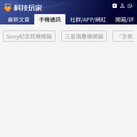
最新文章
手機通訊
社群/APP/網紅
開箱/評
Sony紀念耳機開箱
三星摺疊機開箱
「全新