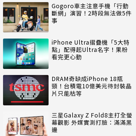
Gogoro車主注意手機「行動
斷網」演習！2時段無法做5件
事
iPhone Ultra摺疊機「5大特
點」配得起Ultra名字！果粉
看完更心動
DRAM奇缺成iPhone 18瓶
頸！台積電10億美元待封裝晶
片只能枯等
三星Galaxy Z Fold8主打全螢
幕觀影 外媒實測打臉：滿滿黑
邊