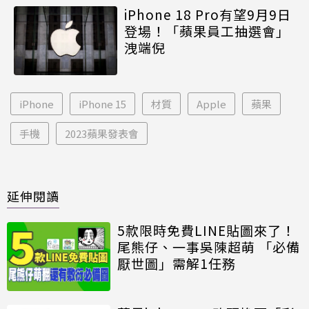
iPhone 18 Pro有望9月9日
登場！「蘋果員工抽選會」
洩端倪
iPhone
iPhone 15
材質
Apple
蘋果
手機
2023蘋果發表會
延伸閱讀
5款限時免費LINE貼圖來了！
尾熊仔、一事吳陳超萌 「必備
厭世圖」需解1任務