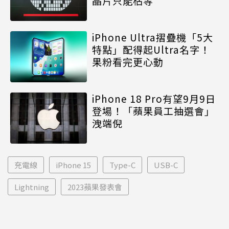
晶片只能枯等
iPhone Ultra摺疊機「5大
特點」配得起Ultra名字！
果粉看完更心動
iPhone 18 Pro有望9月9日
登場！「蘋果員工抽選會」
洩端倪
充電線
iPhone 15
Type-C
USB-C
Lightning
2023蘋果發表會