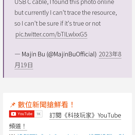
USB C cable, I found this photo online
but currently I can't trace the resource,
so I can't be sure if it's true or not
pic.twitter.com/bTILwlxxG5
— Majin Bu (@MajinBuOfficial)
2023年8
月19日
📌 數位新聞搶鮮看！
訂閱《科技玩家》YouTube
頻道！