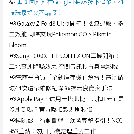
💡
追新聞》》在Google News按下追蹤，科
技玩家好文不漏接！
📢 Galaxy Z Fold8 Ultra開箱！摺痕退散、多
工效能 同時爽玩Pokemon GO、Pikmin
Bloom
📢Sony 1000X THE COLLEXION耳機開箱！
工地實測降噪效果 空間音訊秒置身電影院
📢電商平台買「全新庫存機」踩雷！電池循
環44次還帶維修紀錄 網揭無良賣家手法
📢 Apple Pay、信用卡搭北捷「只扣1元」是
沒刷到嗎？官方曝扣款規則秒懂
📢國家級「行動斷網」演習完整指引！NCC
揭3重點：勿用手機處理重要工作