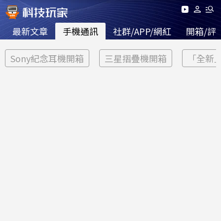
最新文章
手機通訊
社群/APP/網紅
開箱/評
Sony紀念耳機開箱
三星摺疊機開箱
「全新