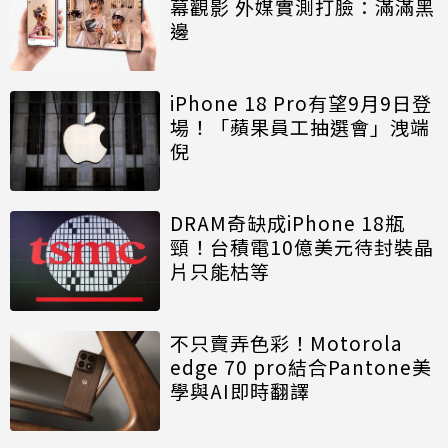
幕觀影 外媒實測打臉：滿滿黑
邊
iPhone 18 Pro有望9月9日登
場！「蘋果員工抽選會」洩端
倪
DRAM奇缺成iPhone 18瓶
頸！台積電10億美元待封裝晶
片只能枯等
不只賣弄色彩！Motorola
edge 70 pro結合Pantone美
學與AI即時翻譯