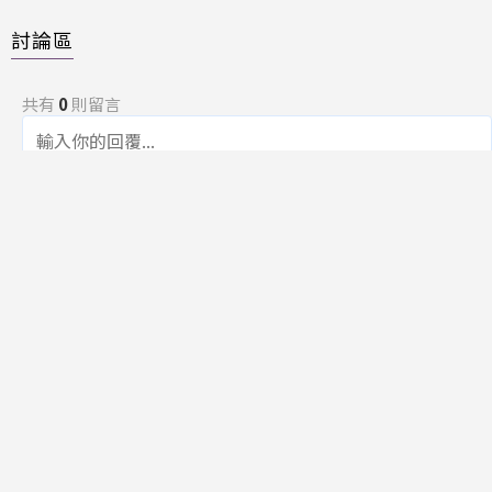
討論區
共有
0
則留言
規範
回覆
還沒有留言，成為第一個發言的人吧！