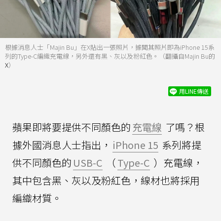
根據消息人士「Majin Bu」在X貼出一張照片，據聞其照片即為iPhone 15系
列的Type-C編織充電線，另外還有黑、灰以及粉紅色。（翻攝自Majin Bu的
X
）
用LINE傳送
蘋果即將要提供不同顏色的
充電線
了嗎？根
據外國消息人士指出，
iPhone 15
系列將提
供不同顏色的
USB-C
（
Type-C
）充電線，
其中包含黑、灰以及粉紅色，線材也將採用
編織材質。