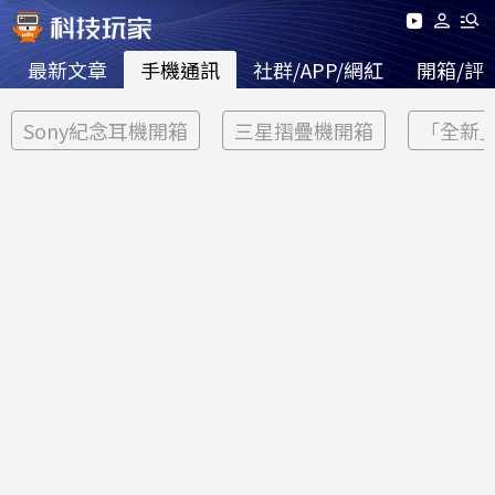
最新文章
手機通訊
社群/APP/網紅
開箱/評
Sony紀念耳機開箱
三星摺疊機開箱
「全新