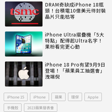
DRAM奇缺成iPhone 18瓶
頸！台積電10億美元待封裝
晶片只能枯等
iPhone Ultra摺疊機「5大
特點」配得起Ultra名字！
果粉看完更心動
iPhone 18 Pro有望9月9日
登場！「蘋果員工抽選會」
洩端倪
iPhone 15
iPhone
蘋果
環保
Apple
手機殼
2023蘋果發表會