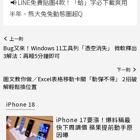
📢 LINE免費貼圖4款！「蛤」字必下載爽用
半年、熊大兔兔動態圖超Q
上一則
Bug又來！Windows 11工具列「憑空消失」 微軟釋出
3解法：再睡5分鐘即可
下一則
圖文教你做／Excel表格移動卡關「動彈不得」 2招破
解輕鬆換位置
iPhone 18
iPhone 17要漲！爆料稱最
快下周調價 蘋果提前動手原
因曝