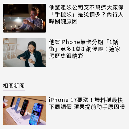
他驚產險公司突不幫這大廠保
「手機險」是災情多？內行人
曝關鍵原因
他買iPhone無卡分期「1話
術」竟多1萬8 網傻眼：這家
黑歷史很精彩
相關新聞
iPhone 17要漲！爆料稱最快
下周調價 蘋果提前動手原因曝