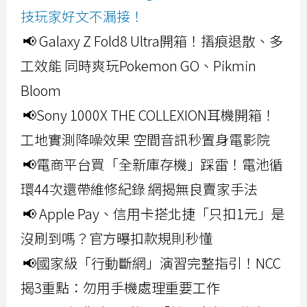
技玩家好文不漏接！
📢 Galaxy Z Fold8 Ultra開箱！摺痕退散、多
工效能 同時爽玩Pokemon GO、Pikmin
Bloom
📢Sony 1000X THE COLLEXION耳機開箱！
工地實測降噪效果 空間音訊秒置身電影院
📢電商平台買「全新庫存機」踩雷！電池循
環44次還帶維修紀錄 網揭無良賣家手法
📢 Apple Pay、信用卡搭北捷「只扣1元」是
沒刷到嗎？官方曝扣款規則秒懂
📢國家級「行動斷網」演習完整指引！NCC
揭3重點：勿用手機處理重要工作