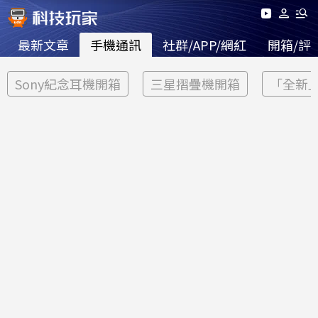
最新文章
手機通訊
社群/APP/網紅
開箱/評
Sony紀念耳機開箱
三星摺疊機開箱
「全新