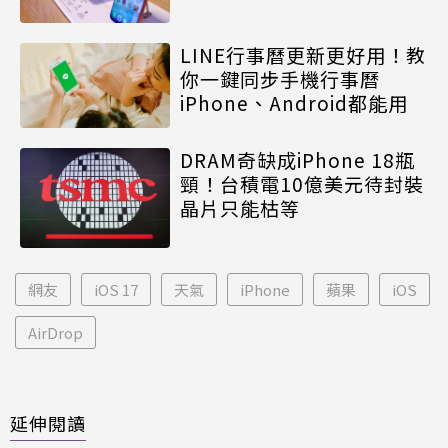
LINE行事曆更新更好用！教
你一鍵同步手機行事曆
iPhone、Android都能用
DRAM奇缺成iPhone 18瓶
頸！台積電10億美元待封裝
晶片只能枯等
網友
iOS 17
天氣
iPhone
蘋果
iOS
AirDrop
延伸閱讀