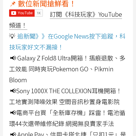
📌 數位新聞搶鮮看！
訂閱《科技玩家》YouTube
頻道！
💡
追新聞》》在Google News按下追蹤，科
技玩家好文不漏接！
📢 Galaxy Z Fold8 Ultra開箱！摺痕退散、多
工效能 同時爽玩Pokemon GO、Pikmin
Bloom
📢Sony 1000X THE COLLEXION耳機開箱！
工地實測降噪效果 空間音訊秒置身電影院
📢電商平台買「全新庫存機」踩雷！電池循
環44次還帶維修紀錄 網揭無良賣家手法
📢 Apple Pay、信用卡搭北捷「只扣1元」是