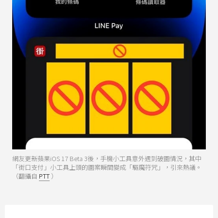
網友更新蘋果iOS 17 Beta 3後，手機小工具意外遇到破圖情況，其中
「街口支付」小工具上頭的圖案瞬間變成「驅魔符咒」，引來熱議。
（翻攝自
PTT
）