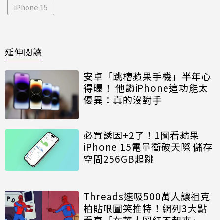
iPhone 15
延伸閱讀
安卓「跳槽蘋果手機」半年心
得曝！ 他讚iPhone這功能太
優異：真的沒對手
必買誘因+2了！1圖看蘋果
iPhone 15電量衝破天際 儲存
空間256GB起跳
Threads速吸500萬人讓祖克
柏貼哏圖笑推特！網列3大點
看衰「在華人圈紅不起來」