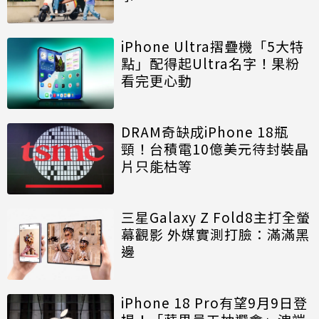
iPhone Ultra摺疊機「5大特
點」配得起Ultra名字！果粉
看完更心動
DRAM奇缺成iPhone 18瓶
頸！台積電10億美元待封裝晶
片只能枯等
三星Galaxy Z Fold8主打全螢
幕觀影 外媒實測打臉：滿滿黑
邊
iPhone 18 Pro有望9月9日登