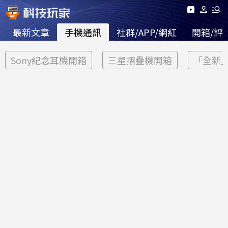
最新文章
手機通訊
社群/APP/網紅
開箱/評
Sony紀念耳機開箱
三星摺疊機開箱
「全新