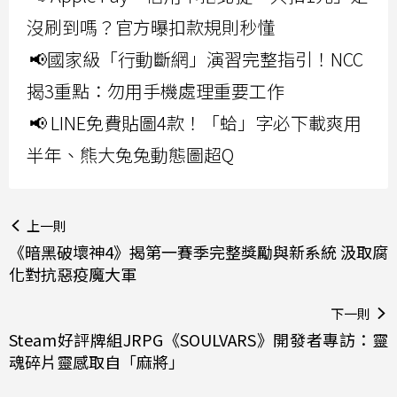
沒刷到嗎？官方曝扣款規則秒懂
📢國家級「行動斷網」演習完整指引！NCC
揭3重點：勿用手機處理重要工作
📢 LINE免費貼圖4款！「蛤」字必下載爽用
半年、熊大兔兔動態圖超Q
上一則
《暗黑破壞神4》揭第一賽季完整獎勵與新系統 汲取腐
化對抗惡疫魔大軍
下一則
Steam好評牌組JRPG《SOULVARS》開發者專訪：靈
魂碎片靈感取自「麻將」