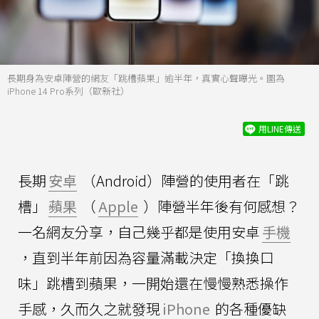
長期身為安卓陣營的網友「跳槽蘋果」逾半年，真實心聲曝光。圖為
iPhone 14 Pro系列（歐新社）
用LINE傳送
長期
安卓
（Android）陣營的使用者在「跳
槽」
蘋果
（
Apple
）陣營半年後有何感想？
一名網友分享，自己幾乎都是使用安卓
手機
，直到半年前因為容量滿載決定「換換口
味」跳槽到蘋果，一開始還在慢慢熟悉操作
手感，久而久之就發現
iPhone
的各種優缺