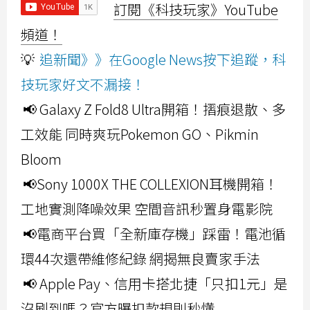
訂閱《科技玩家》YouTube
頻道！
💡
追新聞》》在Google News按下追蹤，科
技玩家好文不漏接！
📢 Galaxy Z Fold8 Ultra開箱！摺痕退散、多
工效能 同時爽玩Pokemon GO、Pikmin
Bloom
📢Sony 1000X THE COLLEXION耳機開箱！
工地實測降噪效果 空間音訊秒置身電影院
📢電商平台買「全新庫存機」踩雷！電池循
環44次還帶維修紀錄 網揭無良賣家手法
📢 Apple Pay、信用卡搭北捷「只扣1元」是
沒刷到嗎？官方曝扣款規則秒懂