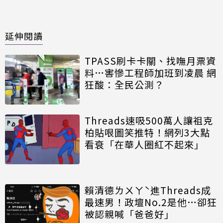
延伸閱讀
TPASS刷卡卡關、找嘸月票資
料…害慘工程師加班到凌晨 網
狂酸：全民公測？
Threads速吸500萬人讓祖克
柏貼哏圖笑推特！網列3大點
看衰「在華人圈紅不起來」
賴清德ㄌㄨㄚˋ進Threads成
最速男！政壇No.2是他…卻狂
被認親喊「爸爸好」