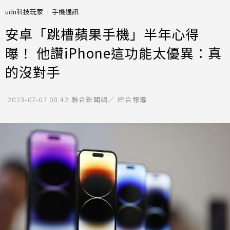
udn科技玩家
手機通訊
安卓「跳槽蘋果手機」半年心得
曝！ 他讚iPhone這功能太優異：真
的沒對手
2023-07-07 08:42
聯合新聞網／ 綜合報導