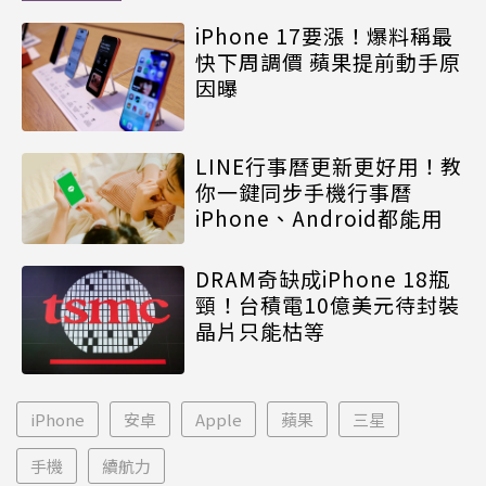
iPhone 17要漲！爆料稱最
快下周調價 蘋果提前動手原
因曝
LINE行事曆更新更好用！教
你一鍵同步手機行事曆
iPhone、Android都能用
DRAM奇缺成iPhone 18瓶
頸！台積電10億美元待封裝
晶片只能枯等
iPhone
安卓
Apple
蘋果
三星
手機
續航力