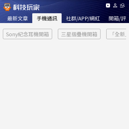
最新文章
手機通訊
社群/APP/網紅
開箱/評
Sony紀念耳機開箱
三星摺疊機開箱
「全新