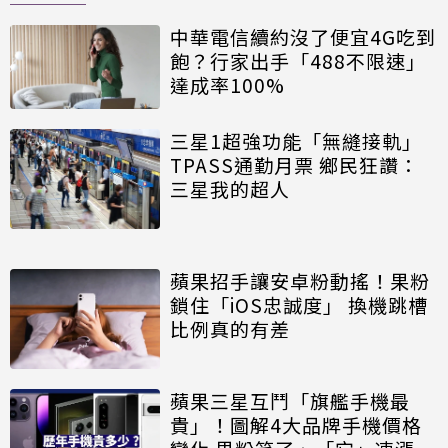
中華電信續約沒了便宜4G吃到
飽？行家出手「488不限速」
達成率100%
三星1超強功能「無縫接軌」
TPASS通勤月票 鄉民狂讚：
三星我的超人
蘋果招手讓安卓粉動搖！果粉
鎖住「iOS忠誠度」 換機跳槽
比例真的有差
蘋果三星互鬥「旗艦手機最
貴」！圖解4大品牌手機價格