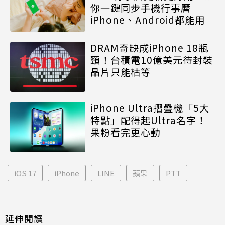
你一鍵同步手機行事曆
iPhone、Android都能用
DRAM奇缺成iPhone 18瓶
頸！台積電10億美元待封裝
晶片只能枯等
iPhone Ultra摺疊機「5大
特點」配得起Ultra名字！
果粉看完更心動
iOS 17
iPhone
LINE
蘋果
PTT
延伸閱讀