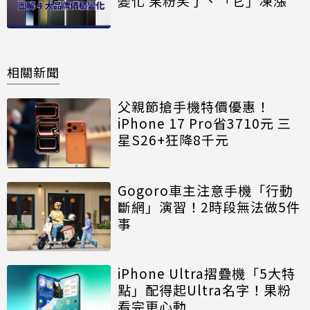
變化 果粉笑了、「它」凍漲
相關新聞
父親節搶手機特價優惠！
iPhone 17 Pro省3710元 三
星S26+狂降8千元
Gogoro車主注意手機「行動
斷網」演習！2時段無法做5件
事
iPhone Ultra摺疊機「5大特
點」配得起Ultra名字！果粉
看完更心動