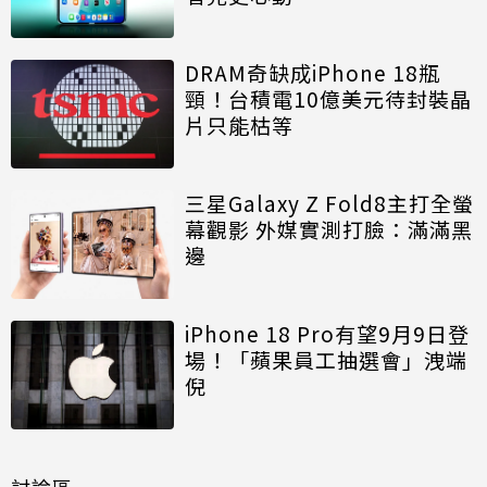
DRAM奇缺成iPhone 18瓶
頸！台積電10億美元待封裝晶
片只能枯等
三星Galaxy Z Fold8主打全螢
幕觀影 外媒實測打臉：滿滿黑
邊
iPhone 18 Pro有望9月9日登
場！「蘋果員工抽選會」洩端
倪
討論區