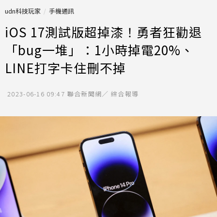
udn科技玩家
手機通訊
iOS 17測試版超掉漆！勇者狂勸退
「bug一堆」：1小時掉電20%、
LINE打字卡住刪不掉
2023-06-16 09:47
聯合新聞網／ 綜合報導