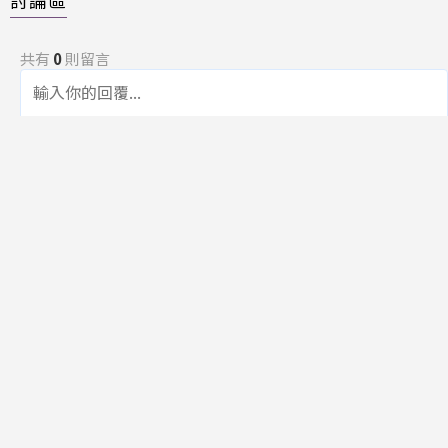
共有
0
則留言
規範
回覆
還沒有留言，成為第一個發言的人吧！