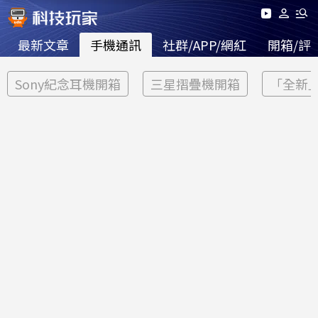
最新文章
手機通訊
社群/APP/網紅
開箱/評
Sony紀念耳機開箱
三星摺疊機開箱
「全新