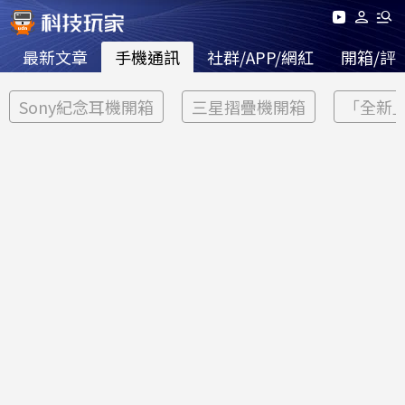
最新文章
手機通訊
社群/APP/網紅
開箱/評
Sony紀念耳機開箱
三星摺疊機開箱
「全新