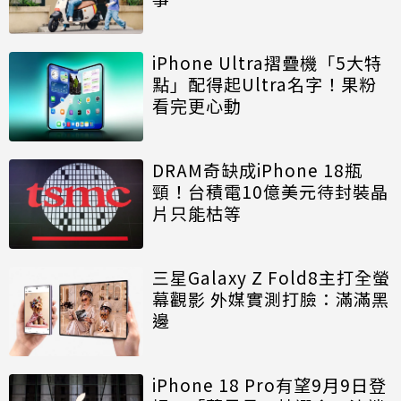
iPhone Ultra摺疊機「5大特
點」配得起Ultra名字！果粉
看完更心動
DRAM奇缺成iPhone 18瓶
頸！台積電10億美元待封裝晶
片只能枯等
三星Galaxy Z Fold8主打全螢
幕觀影 外媒實測打臉：滿滿黑
邊
iPhone 18 Pro有望9月9日登