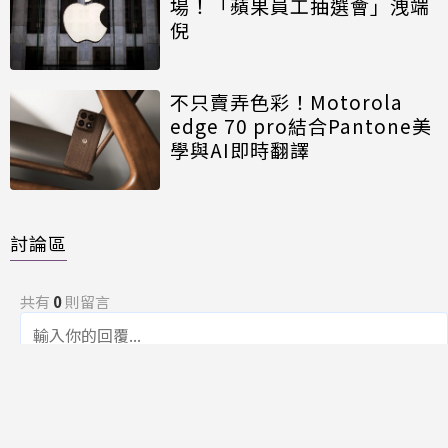
場！「蘋果員工抽選會」洩端
倪
不只賣弄色彩！Motorola
edge 70 pro結合Pantone美
學與AI即時翻譯
討論區
共有
0
則留言