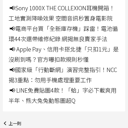
📢Sony 1000X THE COLLEXION耳機開箱！
工地實測降噪效果 空間音訊秒置身電影院
📢電商平台買「全新庫存機」踩雷！電池循
環44次還帶維修紀錄 網揭無良賣家手法
📢 Apple Pay、信用卡搭北捷「只扣1元」是
沒刷到嗎？官方曝扣款規則秒懂
📢國家級「行動斷網」演習完整指引！NCC
揭3重點：勿用手機處理重要工作
📢 LINE免費貼圖4款！「蛤」字必下載爽用
半年、熊大兔兔動態圖超Q
上一則