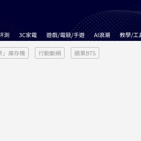
評測
3C家電
遊戲/電競/手遊
AI浪潮
教學/工
新」庫存機
行動斷網
蘋果BTS