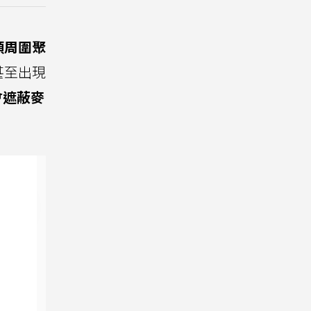
頭周圍聚
甚至出現
會遮蔽麥