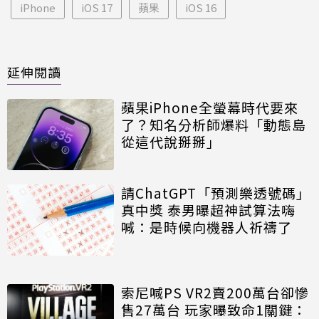
iPhone
iOS 17
蘋果
iOS 16
延伸閱讀
蘋果iPhone全螢幕時代要來
了？知名分析師爆料「動態島
從這代說掰掰」
請ChatGPT「預測樂透號碼」
真中獎 泰男曝超神試算法嗨
喊：是時候向機器人祈禱了
索尼喊PS VR2賣200萬台卻慘
售27萬台 玩家曝致命1關鍵：