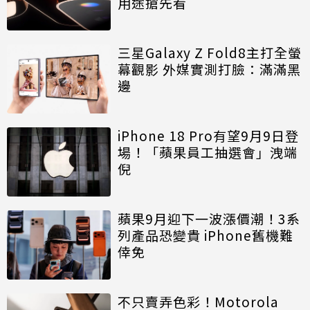
用途搶先看
三星Galaxy Z Fold8主打全螢
幕觀影 外媒實測打臉：滿滿黑
邊
iPhone 18 Pro有望9月9日登
場！「蘋果員工抽選會」洩端
倪
蘋果9月迎下一波漲價潮！3系
列產品恐變貴 iPhone舊機難
倖免
不只賣弄色彩！Motorola