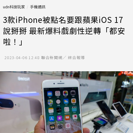
udn科技玩家
手機通訊
3款iPhone被點名要跟蘋果iOS 17
說掰掰 最新爆料戲劇性逆轉「都安
啦！」
2023-04-06 12:48
聯合新聞網／ 綜合報導