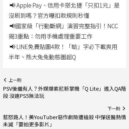
📢 Apple Pay、信用卡搭北捷「只扣1元」是
沒刷到嗎？官方曝扣款規則秒懂
📢國家級「行動斷網」演習完整指引！NCC
揭3重點：勿用手機處理重要工作
📢 LINE免費貼圖4款！「蛤」字必下載爽用
半年、熊大兔兔動態圖超Q
上一則
PSV後繼有人？外媒爆索尼新掌機「Q Lite」進入QA階
段 沒連PS5無法玩
下一則
惹怒路人！美YouTuber惡作劇險遭槍殺 中彈送醫熱情
未減「要拍更多影片」