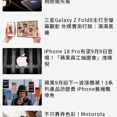
用途搶先看
三星Galaxy Z Fold8主打全螢
幕觀影 外媒實測打臉：滿滿黑
邊
iPhone 18 Pro有望9月9日登
場！「蘋果員工抽選會」洩端
倪
蘋果9月迎下一波漲價潮！3系
列產品恐變貴 iPhone舊機難
倖免
不只賣弄色彩！Motorola