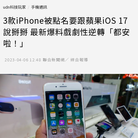
udn科技玩家
手機通訊
3款iPhone被點名要跟蘋果iOS 17
說掰掰 最新爆料戲劇性逆轉「都安
啦！」
2023-04-06 12:48
聯合新聞網／ 綜合報導