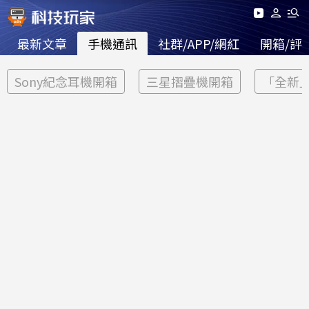
最新文章
手機通訊
社群/APP/網紅
開箱/評
Sony紀念耳機開箱
三星摺疊機開箱
「全新