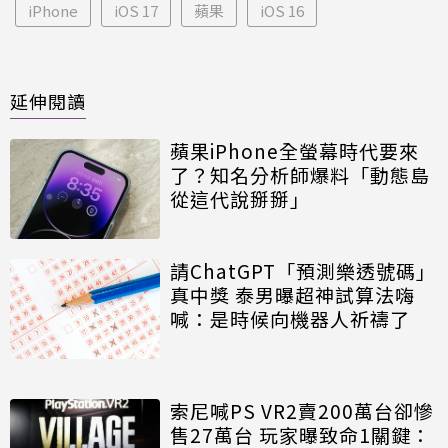
iPhone
iOS 17
蘋果
iOS 16
延伸閱讀
蘋果iPhone全螢幕時代要來
了？知名分析師爆料「動態島
從這代說掰掰」
請ChatGPT「預測樂透號碼」
真中獎 泰男曝超神試算法嗨
喊：是時候向機器人祈禱了
索尼喊PS VR2賣200萬台卻慘
售27萬台 玩家曝致命1關鍵：