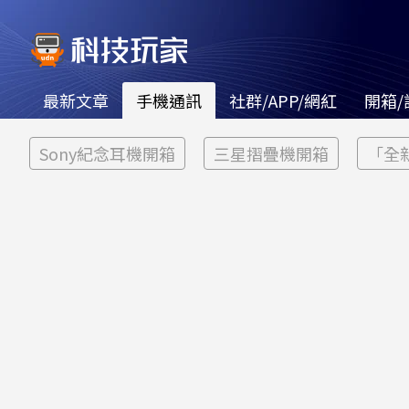
最新文章
手機通訊
社群/APP/網紅
開箱/
Sony紀念耳機開箱
三星摺疊機開箱
「全