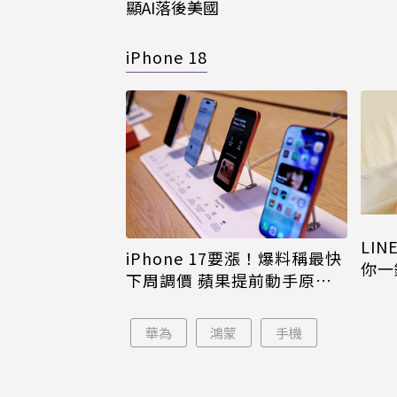
顯AI落後美國
iPhone 18
LI
iPhone 17要漲！爆料稱最快
你一
下周調價 蘋果提前動手原因
iPh
曝
華為
鴻蒙
手機