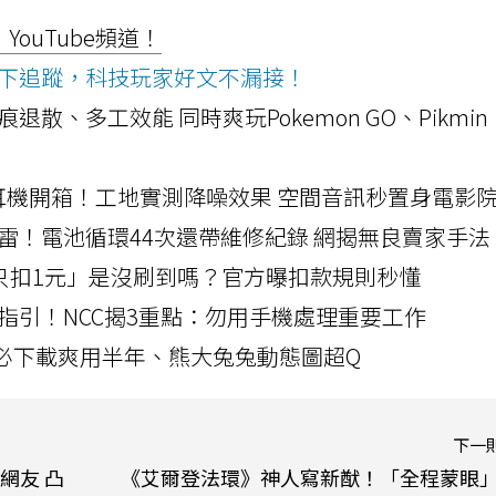
ouTube頻道！
ws按下追蹤，科技玩家好文不漏接！
a開箱！摺痕退散、多工效能 同時爽玩Pokemon GO、Pikmin
LLEXION耳機開箱！工地實測降噪效果 空間音訊秒置身電影
雷！電池循環44次還帶維修紀錄 網揭無良賣家手法
北捷「只扣1元」是沒刷到嗎？官方曝扣款規則秒懂
指引！NCC揭3重點：勿用手機處理重要工作
」字必下載爽用半年、熊大兔兔動態圖超Q
下一
網友 凸
《艾爾登法環》神人寫新猷！「全程蒙眼」