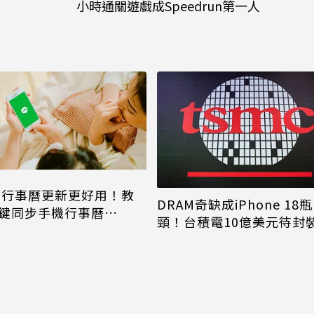
小時通關遊戲成Speedrun第一人
NE行事曆更新更好用！教
DRAM奇缺成iPhone 18瓶
鍵同步手機行事曆
頸！台積電10億美元待封
one、Android都能用
片只能枯等