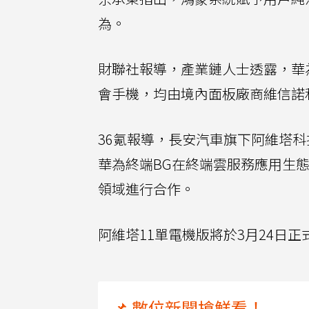
為。
財聯社報導，產業鏈人士透露，華為春
會手機，均由境內面板廠商維信諾和
36氪報導，長安汽車旗下阿維塔
華為終端BG在終端雲服務應用生
領域進行合作。
阿維塔11單電機版將於3月24日
📌 數位新聞搶鮮看！