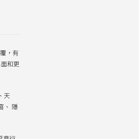
回覆，有
桌面和更
、天
窗、 隱
惡意行