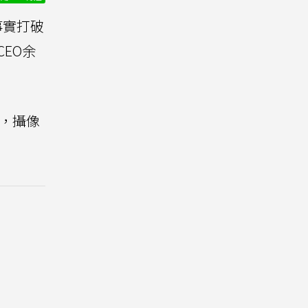
事實打破
EO余
因，攝像