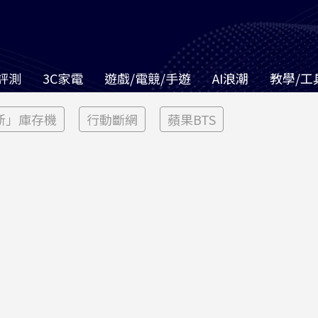
評測
3C家電
遊戲/電競/手遊
AI浪潮
教學/工
新」庫存機
行動斷網
蘋果BTS