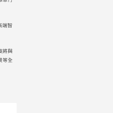
高端智
技將與
景等全