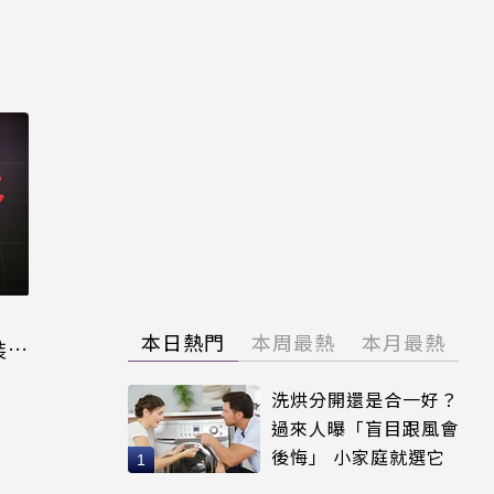
本日熱門
本周最熱
本月最熱
裝晶
洗烘分開還是合一好？
過來人曝「盲目跟風會
後悔」 小家庭就選它