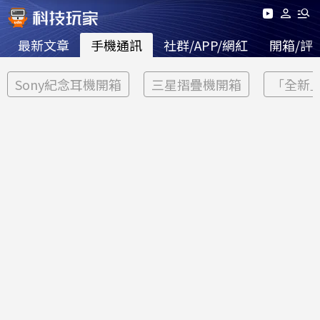
最新文章
手機通訊
社群/APP/網紅
開箱/評
Sony紀念耳機開箱
三星摺疊機開箱
「全新