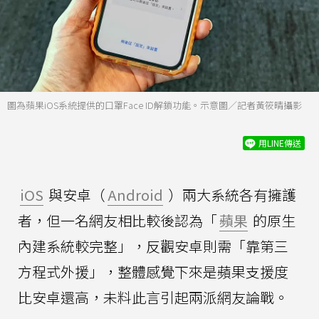
圖為蘋果iOS系統提供的口罩Face ID解鎖功能。示意圖／記者黃筱晴攝影
用LINE傳送
iOS
與安卓（
Android
）兩大系統各有擁護
者，但一名網友相比較後認為「
蘋果
的原生
內建系統較完整」，反觀安卓則需「靠第三
方程式外援」，整體感覺下來是蘋果支援度
比安卓還高，未料此言引起兩派網友論戰。