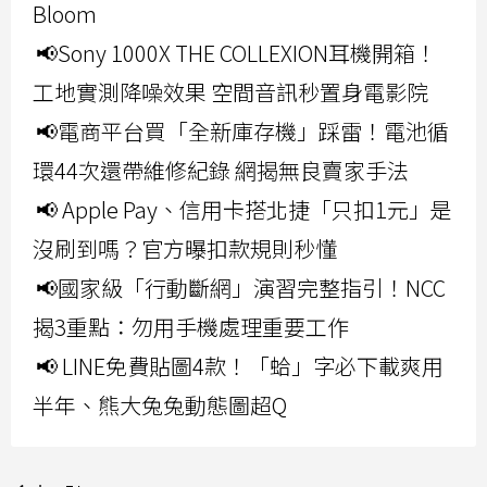
Bloom
📢Sony 1000X THE COLLEXION耳機開箱！
工地實測降噪效果 空間音訊秒置身電影院
📢電商平台買「全新庫存機」踩雷！電池循
環44次還帶維修紀錄 網揭無良賣家手法
📢 Apple Pay、信用卡搭北捷「只扣1元」是
沒刷到嗎？官方曝扣款規則秒懂
📢國家級「行動斷網」演習完整指引！NCC
揭3重點：勿用手機處理重要工作
📢 LINE免費貼圖4款！「蛤」字必下載爽用
半年、熊大兔兔動態圖超Q