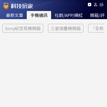
最新文章
手機通訊
社群/APP/網紅
開箱/評
Sony紀念耳機開箱
三星摺疊機開箱
「全新