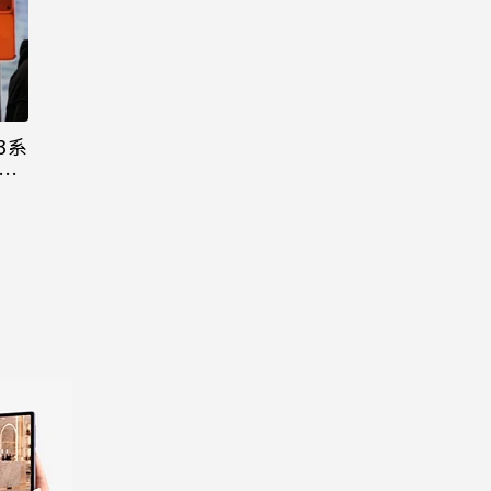
3系
機難