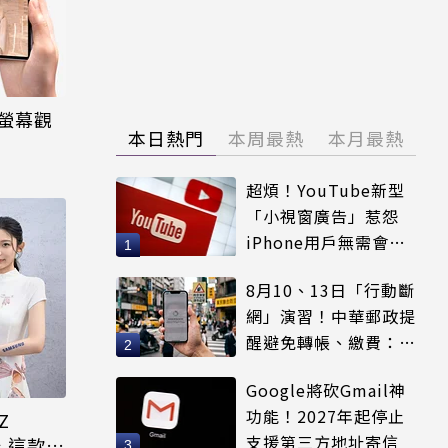
打全螢幕觀
本日熱門
本周最熱
本月最熱
超煩！YouTube新型
「小視窗廣告」惹怨
iPhone用戶無需會員
輕鬆解決
8月10、13日「行動斷
網」演習！中華郵政提
醒避免轉帳、繳費：務
必留紀錄
Google將砍Gmail神
功能！2027年起停止
Z
支援第三方地址寄信
台 這款獨