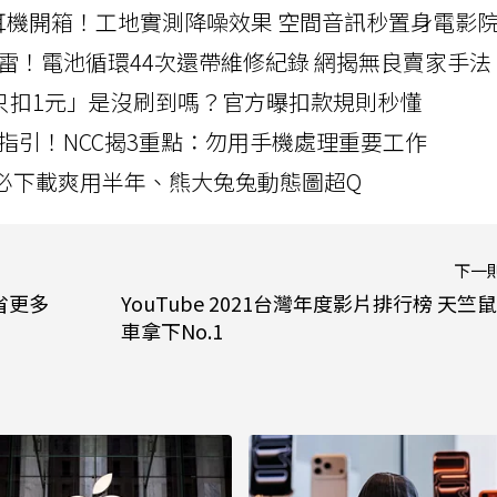
LLEXION耳機開箱！工地實測降噪效果 空間音訊秒置身電影
雷！電池循環44次還帶維修紀錄 網揭無良賣家手法
北捷「只扣1元」是沒刷到嗎？官方曝扣款規則秒懂
指引！NCC揭3重點：勿用手機處理重要工作
」字必下載爽用半年、熊大兔兔動態圖超Q
下一
省更多
YouTube 2021台灣年度影片排行榜 天竺
車拿下No.1