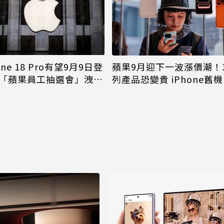
one 18 Pro有望9月9日登
蘋果9月迎下一波漲價潮！
「蘋果員工抽選會」洩端
列產品恐變貴 iPhone舊
倖免