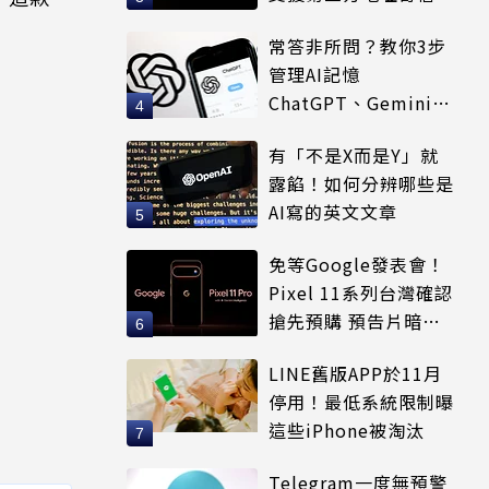
常答非所問？教你3步
管理AI記憶
ChatGPT、Gemini都
適用
有「不是X而是Y」就
露餡！如何分辨哪些是
AI寫的英文文章
免等Google發表會！
Pixel 11系列台灣確認
搶先預購 預告片暗示
全新配色
LINE舊版APP於11月
停用！最低系統限制曝
這些iPhone被淘汰
Telegram一度無預警