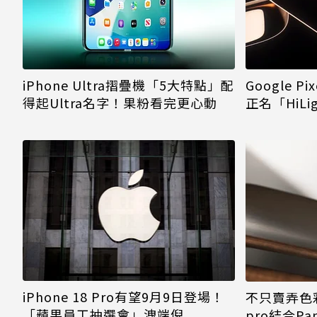
iPhone Ultra摺疊機「5大特點」配
Google P
得起Ultra名字！果粉看完更心動
正名「HiL
iPhone 18 Pro有望9月9日登場！
不只賣弄色彩！
「蘋果員工抽選會」洩端倪
pro結合Pa