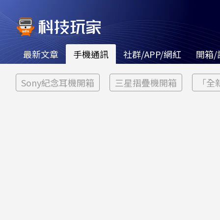
最新文章
手機通訊
社群/APP/網紅
開箱/
Sony紀念耳機開箱
三星摺疊機開箱
「全