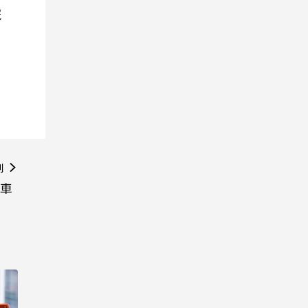
院
則
鼠車