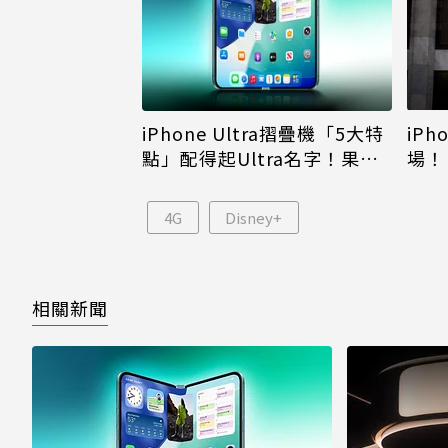
iPh
iPhone Ultra摺疊機「5大特
場！
點」配得起Ultra名字！果粉
倪
看完更心動
4G
Disney+
相關新聞