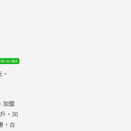
用LINE傳送
元，
、加盟
戶，30
惠，合