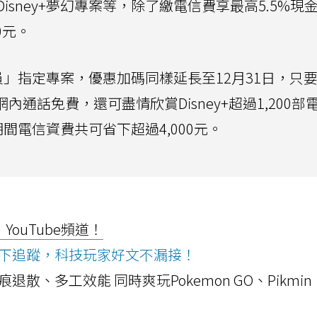
sney+夢幻專案等，除了繳電信費享最高5.5%現
0元。
動員」指定專案，優惠加碼同樣延長至12月31日，只
內通話免費，還可盡情欣賞Disney+超過1,200部
期間電信資費共可省下超過4,000元。
ouTube頻道！
ws按下追蹤，科技玩家好文不漏接！
a開箱！摺痕退散、多工效能 同時爽玩Pokemon GO、Pikmin