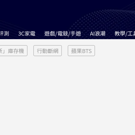
評測
3C家電
遊戲/電競/手遊
AI浪潮
教學/工
新」庫存機
行動斷網
蘋果BTS