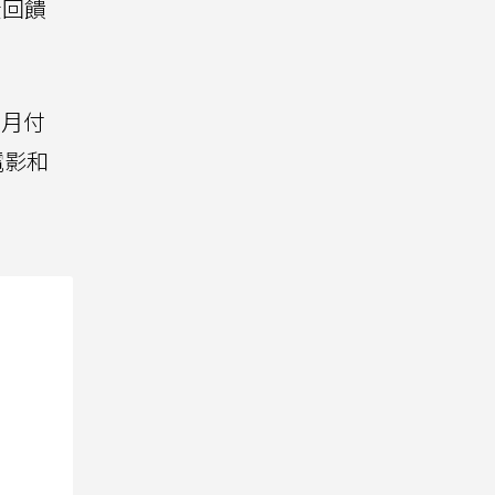
金回饋
要月付
電影和