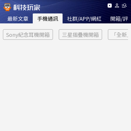
最新文章
手機通訊
社群/APP/網紅
開箱/評
Sony紀念耳機開箱
三星摺疊機開箱
「全新