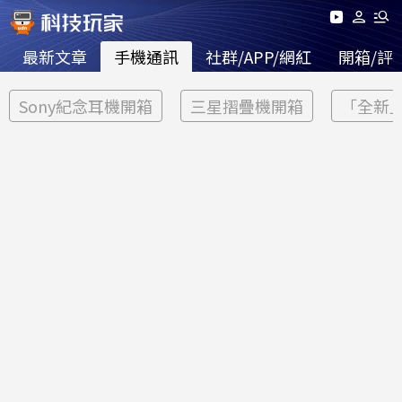
最新文章
手機通訊
社群/APP/網紅
開箱/評
Sony紀念耳機開箱
三星摺疊機開箱
「全新