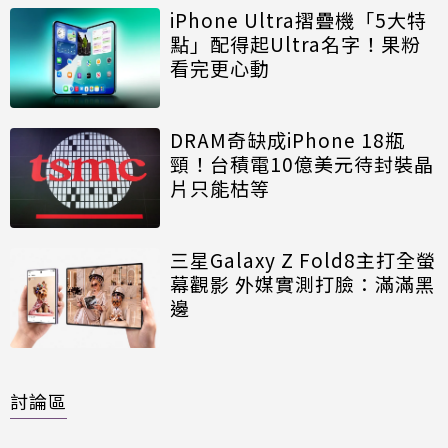
iPhone Ultra摺疊機「5大特
點」配得起Ultra名字！果粉
看完更心動
DRAM奇缺成iPhone 18瓶
頸！台積電10億美元待封裝晶
片只能枯等
三星Galaxy Z Fold8主打全螢
幕觀影 外媒實測打臉：滿滿黑
邊
討論區