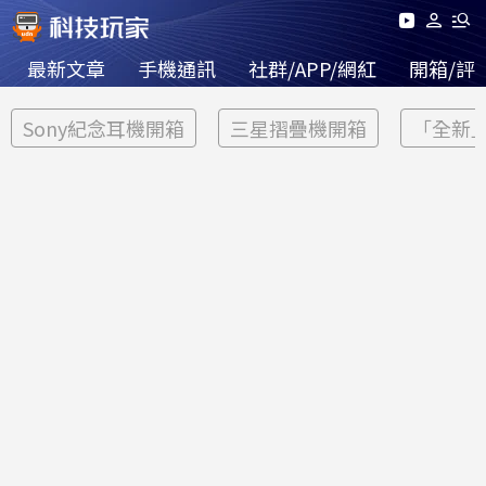
最新文章
手機通訊
社群/APP/網紅
開箱/評
Sony紀念耳機開箱
三星摺疊機開箱
「全新