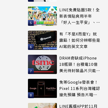
適用
LINE免費貼圖5款！全
新表情貼爽用半年
「好人一生平安」、
「好熱」必用
有「不是X而是Y」就
露餡！如何分辨哪些是
AI寫的英文文章
DRAM奇缺成iPhone
18瓶頸！台積電10億
美元待封裝晶片只能枯
等
免等Google發表會！
Pixel 11系列台灣確認
搶先預購 預告片暗示
全新配色
LINE舊版APP於11月