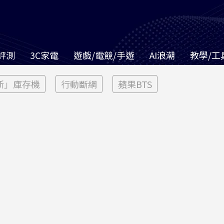
評測
3C家電
遊戲/電競/手遊
AI浪潮
教學/工
新」庫存機
行動斷網
蘋果BTS