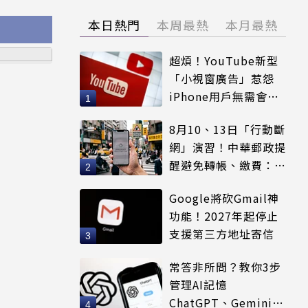
本日熱門
本周最熱
本月最熱
超煩！YouTube新型
「小視窗廣告」惹怨
iPhone用戶無需會員
輕鬆解決
8月10、13日「行動斷
網」演習！中華郵政提
醒避免轉帳、繳費：務
必留紀錄
Google將砍Gmail神
功能！2027年起停止
支援第三方地址寄信
常答非所問？教你3步
管理AI記憶
ChatGPT、Gemini都