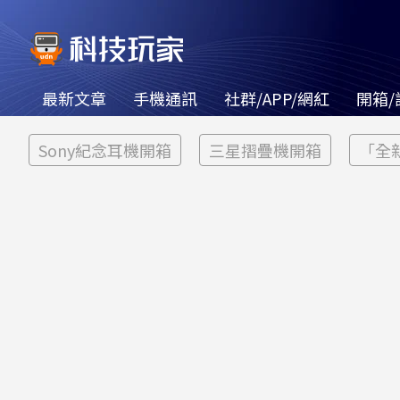
最新文章
手機通訊
社群/APP/網紅
開箱/
Sony紀念耳機開箱
三星摺疊機開箱
「全